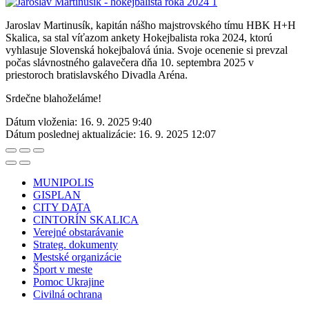
Jaroslav Martinusík, kapitán nášho majstrovského tímu HBK H+H
Skalica, sa stal víťazom ankety Hokejbalista roka 2024, ktorú
vyhlasuje Slovenská hokejbalová únia. Svoje ocenenie si prevzal
počas slávnostného galavečera dňa 10. septembra 2025 v
priestoroch bratislavského Divadla Aréna.
Srdečne blahoželáme!
Dátum vloženia:
16. 9. 2025 9:40
Dátum poslednej aktualizácie:
16. 9. 2025 12:07
MUNIPOLIS
GISPLAN
CITY DATA
CINTORÍN SKALICA
Verejné obstarávanie
Strateg. dokumenty
Mestské organizácie
Šport v meste
Pomoc Ukrajine
Civilná ochrana