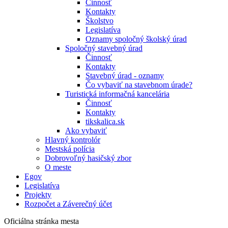
Činnosť
Kontakty
Školstvo
Legislatíva
Oznamy spoločný školský úrad
Spoločný stavebný úrad
Činnosť
Kontakty
Stavebný úrad - oznamy
Čo vybaviť na stavebnom úrade?
Turistická informačná kancelária
Činnosť
Kontakty
tikskalica.sk
Ako vybaviť
Hlavný kontrolór
Mestská polícia
Dobrovoľný hasičský zbor
O meste
Egov
Legislatíva
Projekty
Rozpočet a Záverečný účet
Oficiálna stránka mesta