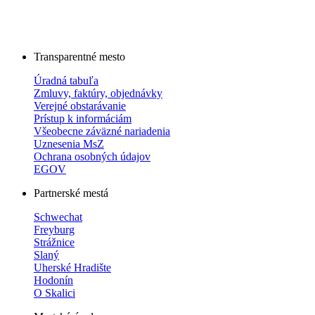
Transparentné mesto
Úradná tabuľa
Zmluvy, faktúry, objednávky
Verejné obstarávanie
Prístup k informáciám
Všeobecne záväzné nariadenia
Uznesenia MsZ
Ochrana osobných údajov
EGOV
Partnerské mestá
Schwechat
Freyburg
Strážnice
Slaný
Uherské Hradište
Hodonín
O Skalici