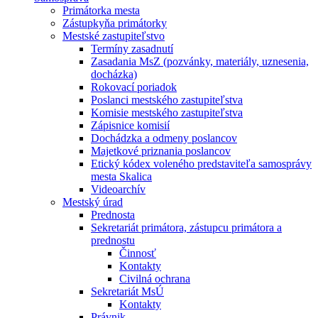
Primátorka mesta
Zástupkyňa primátorky
Mestské zastupiteľstvo
Termíny zasadnutí
Zasadania MsZ (pozvánky, materiály, uznesenia,
docházka)
Rokovací poriadok
Poslanci mestského zastupiteľstva
Komisie mestského zastupiteľstva
Zápisnice komisií
Dochádzka a odmeny poslancov
Majetkové priznania poslancov
Etický kódex voleného predstaviteľa samosprávy
mesta Skalica
Videoarchív
Mestský úrad
Prednosta
Sekretariát primátora, zástupcu primátora a
prednostu
Činnosť
Kontakty
Civilná ochrana
Sekretariát MsÚ
Kontakty
Právnik