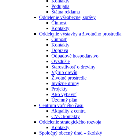
Kontakty
Podujatia
Štátna reklama
Oddelenie všeobecnej správy
Činnosť
Kontakty
Oddelenie výstavby a životného prostredia
Činnosť
Kontakty
Doprava
Odpadové hospodárstvo
Ovzdušie
Starostlivosť o dreviny
Výrub drevín
Životné prostredie
Invázne druhy
Projekty
Ako vybaviť
Územný plán
Centrum voľného času
Aktuality z centra
CVČ kontakty
Oddelenie strategického rozvoja
Kontakty
Spoločný obecný úrad – školský