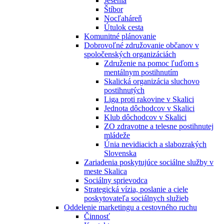
Jesénia
Štíbor
Nocľaháreň
Útulok cesta
Komunitné plánovanie
Dobrovoľné združovanie občanov v
spoločenských organizáciách
Združenie na pomoc ľuďom s
mentálnym postihnutím
Skalická organizácia sluchovo
postihnutých
Liga proti rakovine v Skalici
Jednota dôchodcov v Skalici
Klub dôchodcov v Skalici
ZO zdravotne a telesne postihnutej
mládeže
Únia nevidiacich a slabozrakých
Slovenska
Zariadenia poskytujúce sociálne služby v
meste Skalica
Sociálny sprievodca
Strategická vízia, poslanie a ciele
poskytovateľa sociálnych služieb
Oddelenie marketingu a cestovného ruchu
Činnosť