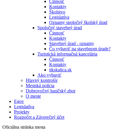
Činnosť
Kontakty
Školstvo
Legislatíva
Oznamy spoločný školský úrad
Spoločný stavebný úrad
Činnosť
Kontakty
Stavebný úrad - oznamy
Čo vybaviť na stavebnom úrade?
Turistická informačná kancelária
Činnosť
Kontakty
tikskalica.sk
Ako vybaviť
Hlavný kontrolór
Mestská polícia
Dobrovoľný hasičský zbor
O meste
Egov
Legislatíva
Projekty
Rozpočet a Záverečný účet
Oficiálna stránka mesta