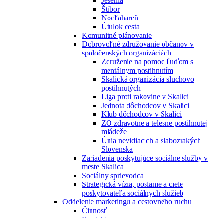
Jesénia
Štíbor
Nocľaháreň
Útulok cesta
Komunitné plánovanie
Dobrovoľné združovanie občanov v
spoločenských organizáciách
Združenie na pomoc ľuďom s
mentálnym postihnutím
Skalická organizácia sluchovo
postihnutých
Liga proti rakovine v Skalici
Jednota dôchodcov v Skalici
Klub dôchodcov v Skalici
ZO zdravotne a telesne postihnutej
mládeže
Únia nevidiacich a slabozrakých
Slovenska
Zariadenia poskytujúce sociálne služby v
meste Skalica
Sociálny sprievodca
Strategická vízia, poslanie a ciele
poskytovateľa sociálnych služieb
Oddelenie marketingu a cestovného ruchu
Činnosť