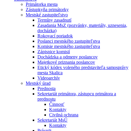
Primátorka mesta
Zástupkyňa primátorky
Mestské zastupiteľstvo
Termíny zasadnutí
Zasadania MsZ (pozvánky, materiály, uznesenia,
docházka)
Rokovací poriadok
Poslanci mestského zastupiteľstva
Komisie mestského zastupiteľstva
Zápisnice komisií
Dochádzka a odmeny poslancov
Majetkové priznania poslancov
Etický kódex voleného predstaviteľa samosprávy
mesta Skalica
Videoarchív
Mestský úrad
Prednosta
Sekretariát primátora, zástupcu primátora a
prednostu
Činnosť
Kontakty
Civilná ochrana
Sekretariát MsÚ
Kontakty
Právnik