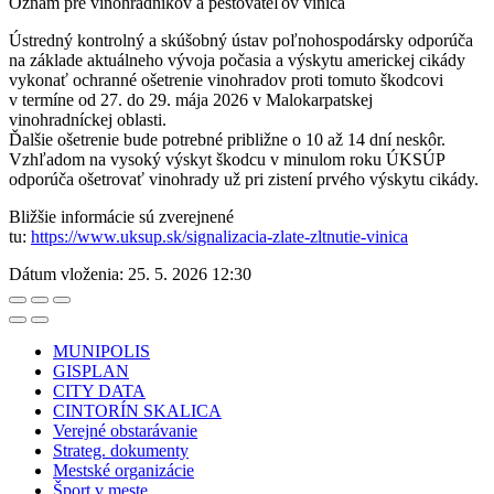
Oznam pre vinohradníkov a pestovateľov viniča
Ústredný kontrolný a skúšobný ústav poľnohospodársky odporúča
na základe aktuálneho vývoja počasia a výskytu americkej cikády
vykonať ochranné ošetrenie vinohradov proti tomuto škodcovi
v termíne od 27. do 29. mája 2026 v Malokarpatskej
vinohradníckej oblasti.
Ďalšie ošetrenie bude potrebné približne o 10 až 14 dní neskôr.
Vzhľadom na vysoký výskyt škodcu v minulom roku ÚKSÚP
odporúča ošetrovať vinohrady už pri zistení prvého výskytu cikády.
Bližšie informácie sú zverejnené
tu:
https://www.uksup.sk/signalizacia-zlate-zltnutie-vinica
Dátum vloženia:
25. 5. 2026 12:30
MUNIPOLIS
GISPLAN
CITY DATA
CINTORÍN SKALICA
Verejné obstarávanie
Strateg. dokumenty
Mestské organizácie
Šport v meste