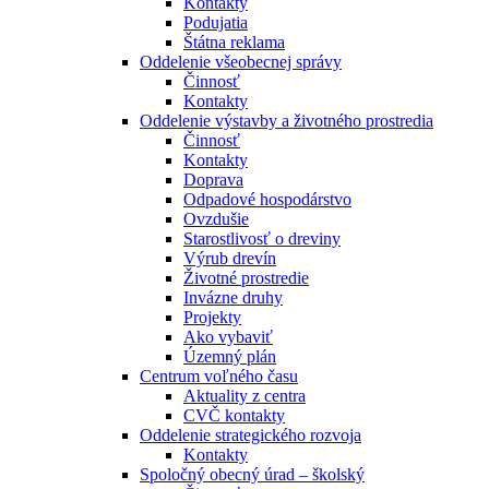
Kontakty
Podujatia
Štátna reklama
Oddelenie všeobecnej správy
Činnosť
Kontakty
Oddelenie výstavby a životného prostredia
Činnosť
Kontakty
Doprava
Odpadové hospodárstvo
Ovzdušie
Starostlivosť o dreviny
Výrub drevín
Životné prostredie
Invázne druhy
Projekty
Ako vybaviť
Územný plán
Centrum voľného času
Aktuality z centra
CVČ kontakty
Oddelenie strategického rozvoja
Kontakty
Spoločný obecný úrad – školský