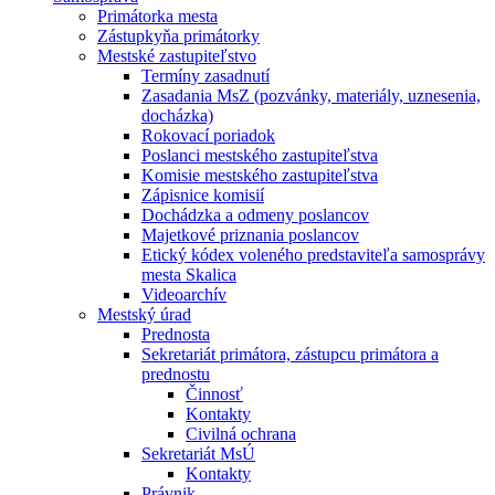
Primátorka mesta
Zástupkyňa primátorky
Mestské zastupiteľstvo
Termíny zasadnutí
Zasadania MsZ (pozvánky, materiály, uznesenia,
docházka)
Rokovací poriadok
Poslanci mestského zastupiteľstva
Komisie mestského zastupiteľstva
Zápisnice komisií
Dochádzka a odmeny poslancov
Majetkové priznania poslancov
Etický kódex voleného predstaviteľa samosprávy
mesta Skalica
Videoarchív
Mestský úrad
Prednosta
Sekretariát primátora, zástupcu primátora a
prednostu
Činnosť
Kontakty
Civilná ochrana
Sekretariát MsÚ
Kontakty
Právnik