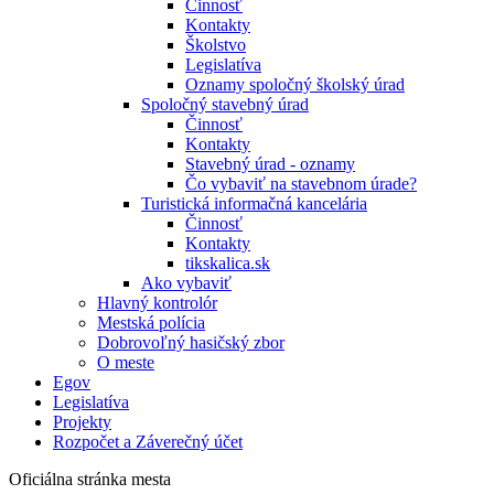
Činnosť
Kontakty
Školstvo
Legislatíva
Oznamy spoločný školský úrad
Spoločný stavebný úrad
Činnosť
Kontakty
Stavebný úrad - oznamy
Čo vybaviť na stavebnom úrade?
Turistická informačná kancelária
Činnosť
Kontakty
tikskalica.sk
Ako vybaviť
Hlavný kontrolór
Mestská polícia
Dobrovoľný hasičský zbor
O meste
Egov
Legislatíva
Projekty
Rozpočet a Záverečný účet
Oficiálna stránka mesta