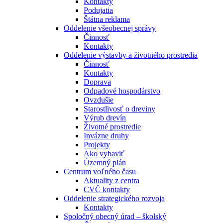
Kontakty
Podujatia
Štátna reklama
Oddelenie všeobecnej správy
Činnosť
Kontakty
Oddelenie výstavby a životného prostredia
Činnosť
Kontakty
Doprava
Odpadové hospodárstvo
Ovzdušie
Starostlivosť o dreviny
Výrub drevín
Životné prostredie
Invázne druhy
Projekty
Ako vybaviť
Územný plán
Centrum voľného času
Aktuality z centra
CVČ kontakty
Oddelenie strategického rozvoja
Kontakty
Spoločný obecný úrad – školský