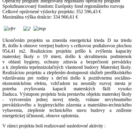
Operačný program: Integrovaný regionálny operačný program
Spolufinancovaný fondom: Európsky fond regionálneho rozvoja
Celkové oprávnené výdavky projektu: 352 596,43 €
Maximálna výška dotácie: 334 966,61 €
Ukončením projektu sa zmenila energetická trieda D na triedu
B, došlo k obnove verejnej budovy s celkovou podlahovou plochou
954,41 m2. Realizáciou projektu prišlo k zvýšeniu kapacity
materskej školy o 19 miest, došlo k skvalitneniu podmienok
v oblasti hygieny, ochrany zdravia a bezpečnosti prevádzky
a k zlepšeniu tepelnoizolačných vlastností budovy Materskej školy.
Realizáciou projektu a zlepšením dostupnosti služieb predškolského
vdzelávania pre rodiny s deťmi došlo k pozitívnemu sociálno-
ekonomickému efektu, vzhľadom na neustály rozvoj mesta je
potreba zvyšovania kapacít materských škôl vysoko
žiaduca. Výstupom projektu bola prestavba objektu materskej školy
- vytvorením jednej novej triedy, vrátane nevyhnutného
prevádzkového a hygienyckého zázemia a materiálno-technického
vybavenia, zlepšenie technického stavu budovy a zníženie
energetickej účinnosti, obnove oplotenia.
V rámci projektu boli realizované nasledovné aktivity :