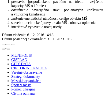
prestavba hospodárskeho pavilónu na triedu - zvýšenie
kapacity MŠ o 19 miest
odstránenie havarijného stavu podlahových konštrukcií
a vnútornej kanalizácie
zníženie energetickej náročnosti celého objektu MŠ
stavebno-technické úpravy areálu MŠ - obnova oplotenia
interiérové vybavenie novej triedy
Dátum vloženia:
6. 12. 2016 14:18
Dátum poslednej aktualizácie:
31. 1. 2023 10:35
MUNIPOLIS
GISPLAN
CITY DATA
CINTORÍN SKALICA
Verejné obstarávanie
Strateg. dokumenty
Mestské organizácie
Šport v meste
Pomoc Ukrajine
Civilná ochrana