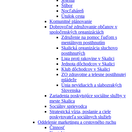
Jesénia
Štíbor
Nocľaháreň
Útulok cesta
Komunitné plánovanie
Dobrovoľné združovanie občanov v
spoločenských organizáciách
Združenie na pomoc ľuďom s
mentálnym postihnutím
Skalická organizácia sluchovo
postihnutých
Liga proti rakovine v Skalici
Jednota dôchodcov v Skalici
Klub dôchodcov v Skalici
ZO zdravotne a telesne postihnutej
mládeže
Únia nevidiacich a slabozrakých
Slovenska
Zariadenia poskytujúce sociálne služby v
meste Skalica
Sociálny sprievodca
Strategická vízia, poslanie a ciele
poskytovateľa sociálnych služieb
Oddelenie marketingu a cestovného ruchu
Činnosť