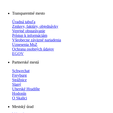
Transparentné mesto
Úradná tabuľa
Zmluvy, faktúry, objednávky
Verejné obstarávanie
Prístup k informáciám
Všeobecne záväzné nariadenia
Uznesenia MsZ
Ochrana osobných údajov
EGOV
Partnerské mestá
Schwechat
Freyburg
Strážnice
Slaný
Uherské Hradište
Hodonín
O Skalici
Mestský úrad