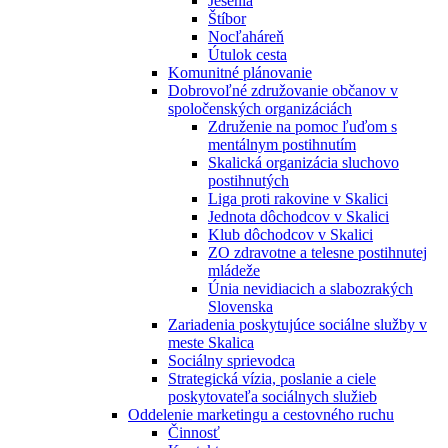
Jesénia
Štíbor
Nocľaháreň
Útulok cesta
Komunitné plánovanie
Dobrovoľné združovanie občanov v
spoločenských organizáciách
Združenie na pomoc ľuďom s
mentálnym postihnutím
Skalická organizácia sluchovo
postihnutých
Liga proti rakovine v Skalici
Jednota dôchodcov v Skalici
Klub dôchodcov v Skalici
ZO zdravotne a telesne postihnutej
mládeže
Únia nevidiacich a slabozrakých
Slovenska
Zariadenia poskytujúce sociálne služby v
meste Skalica
Sociálny sprievodca
Strategická vízia, poslanie a ciele
poskytovateľa sociálnych služieb
Oddelenie marketingu a cestovného ruchu
Činnosť