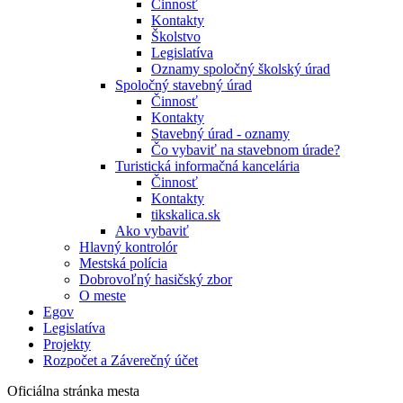
Činnosť
Kontakty
Školstvo
Legislatíva
Oznamy spoločný školský úrad
Spoločný stavebný úrad
Činnosť
Kontakty
Stavebný úrad - oznamy
Čo vybaviť na stavebnom úrade?
Turistická informačná kancelária
Činnosť
Kontakty
tikskalica.sk
Ako vybaviť
Hlavný kontrolór
Mestská polícia
Dobrovoľný hasičský zbor
O meste
Egov
Legislatíva
Projekty
Rozpočet a Záverečný účet
Oficiálna stránka mesta