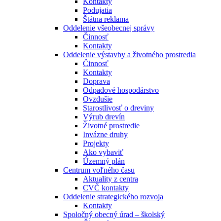
Kontakty
Podujatia
Štátna reklama
Oddelenie všeobecnej správy
Činnosť
Kontakty
Oddelenie výstavby a životného prostredia
Činnosť
Kontakty
Doprava
Odpadové hospodárstvo
Ovzdušie
Starostlivosť o dreviny
Výrub drevín
Životné prostredie
Invázne druhy
Projekty
Ako vybaviť
Územný plán
Centrum voľného času
Aktuality z centra
CVČ kontakty
Oddelenie strategického rozvoja
Kontakty
Spoločný obecný úrad – školský