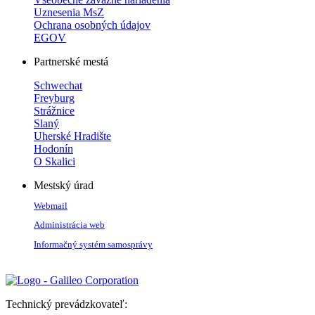
Uznesenia MsZ
Ochrana osobných údajov
EGOV
Partnerské mestá
Schwechat
Freyburg
Strážnice
Slaný
Uherské Hradište
Hodonín
O Skalici
Mestský úrad
Webmail
Administrácia web
Informačný systém samosprávy
Technický prevádzkovateľ: