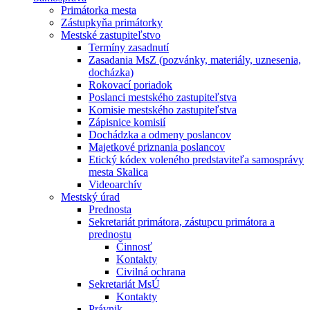
Primátorka mesta
Zástupkyňa primátorky
Mestské zastupiteľstvo
Termíny zasadnutí
Zasadania MsZ (pozvánky, materiály, uznesenia,
docházka)
Rokovací poriadok
Poslanci mestského zastupiteľstva
Komisie mestského zastupiteľstva
Zápisnice komisií
Dochádzka a odmeny poslancov
Majetkové priznania poslancov
Etický kódex voleného predstaviteľa samosprávy
mesta Skalica
Videoarchív
Mestský úrad
Prednosta
Sekretariát primátora, zástupcu primátora a
prednostu
Činnosť
Kontakty
Civilná ochrana
Sekretariát MsÚ
Kontakty
Právnik