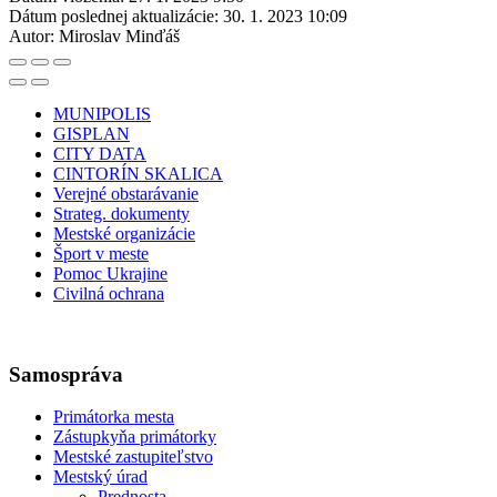
Dátum poslednej aktualizácie:
30. 1. 2023 10:09
Autor:
Miroslav Minďáš
MUNIPOLIS
GISPLAN
CITY DATA
CINTORÍN SKALICA
Verejné obstarávanie
Strateg. dokumenty
Mestské organizácie
Šport v meste
Pomoc Ukrajine
Civilná ochrana
Samospráva
Primátorka mesta
Zástupkyňa primátorky
Mestské zastupiteľstvo
Mestský úrad
Prednosta