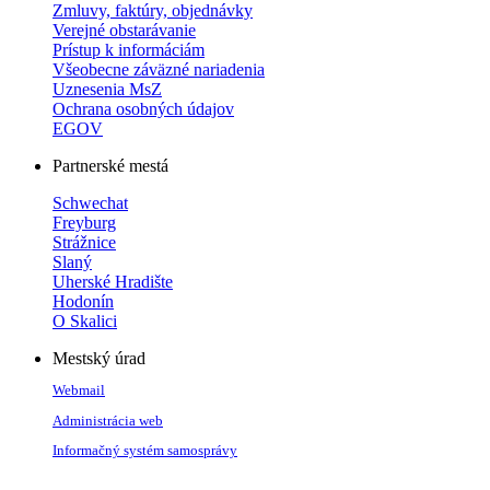
Zmluvy, faktúry, objednávky
Verejné obstarávanie
Prístup k informáciám
Všeobecne záväzné nariadenia
Uznesenia MsZ
Ochrana osobných údajov
EGOV
Partnerské mestá
Schwechat
Freyburg
Strážnice
Slaný
Uherské Hradište
Hodonín
O Skalici
Mestský úrad
Webmail
Administrácia web
Informačný systém samosprávy