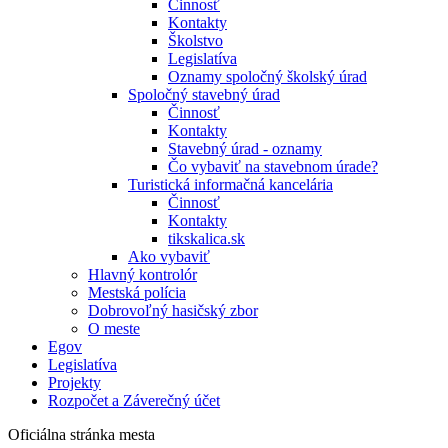
Činnosť
Kontakty
Školstvo
Legislatíva
Oznamy spoločný školský úrad
Spoločný stavebný úrad
Činnosť
Kontakty
Stavebný úrad - oznamy
Čo vybaviť na stavebnom úrade?
Turistická informačná kancelária
Činnosť
Kontakty
tikskalica.sk
Ako vybaviť
Hlavný kontrolór
Mestská polícia
Dobrovoľný hasičský zbor
O meste
Egov
Legislatíva
Projekty
Rozpočet a Záverečný účet
Oficiálna stránka mesta