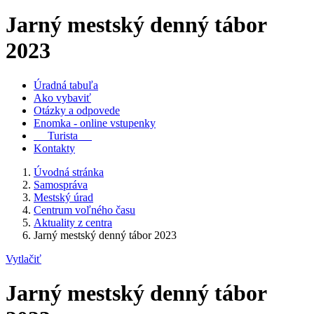
Jarný mestský denný tábor
2023
Úradná tabuľa
Ako vybaviť
Otázky a odpovede
Enomka - online vstupenky
Turista
Kontakty
Úvodná stránka
Samospráva
Mestský úrad
Centrum voľného času
Aktuality z centra
Jarný mestský denný tábor 2023
Vytlačiť
Jarný mestský denný tábor