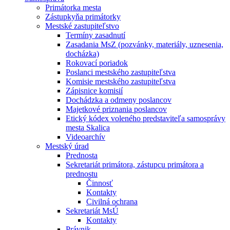
Primátorka mesta
Zástupkyňa primátorky
Mestské zastupiteľstvo
Termíny zasadnutí
Zasadania MsZ (pozvánky, materiály, uznesenia,
docházka)
Rokovací poriadok
Poslanci mestského zastupiteľstva
Komisie mestského zastupiteľstva
Zápisnice komisií
Dochádzka a odmeny poslancov
Majetkové priznania poslancov
Etický kódex voleného predstaviteľa samosprávy
mesta Skalica
Videoarchív
Mestský úrad
Prednosta
Sekretariát primátora, zástupcu primátora a
prednostu
Činnosť
Kontakty
Civilná ochrana
Sekretariát MsÚ
Kontakty
Právnik