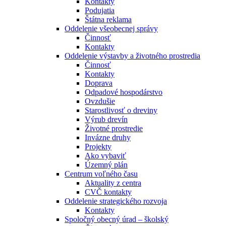
Kontakty
Podujatia
Štátna reklama
Oddelenie všeobecnej správy
Činnosť
Kontakty
Oddelenie výstavby a životného prostredia
Činnosť
Kontakty
Doprava
Odpadové hospodárstvo
Ovzdušie
Starostlivosť o dreviny
Výrub drevín
Životné prostredie
Invázne druhy
Projekty
Ako vybaviť
Územný plán
Centrum voľného času
Aktuality z centra
CVČ kontakty
Oddelenie strategického rozvoja
Kontakty
Spoločný obecný úrad – školský