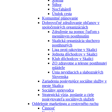
Jesénia
Štíbor
Nocľaháreň
Útulok cesta
Komunitné plánovanie
Dobrovoľné združovanie občanov v
spoločenských organizáciách
Združenie na pomoc ľuďom s
mentálnym postihnutím
Skalická organizácia sluchovo
postihnutých
Liga proti rakovine v Skalici
Jednota dôchodcov v Skalici
Klub dôchodcov v Skalici
ZO zdravotne a telesne postihnutej
mládeže
Únia nevidiacich a slabozrakých
Slovenska
Zariadenia poskytujúce sociálne služby v
meste Skalica
Sociálny sprievodca
Strategická vízia, poslanie a ciele
poskytovateľa sociálnych služieb
Oddelenie marketingu a cestovného ruchu
Činnosť