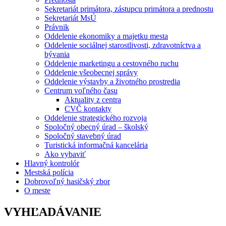
Sekretariát primátora, zástupcu primátora a prednostu
Sekretariát MsÚ
Právnik
Oddelenie ekonomiky a majetku mesta
Oddelenie sociálnej starostlivosti, zdravotníctva a
bývania
Oddelenie marketingu a cestovného ruchu
Oddelenie všeobecnej správy
Oddelenie výstavby a životného prostredia
Centrum voľného času
Aktuality z centra
CVČ kontakty
Oddelenie strategického rozvoja
Spoločný obecný úrad – školský
Spoločný stavebný úrad
Turistická informačná kancelária
Ako vybaviť
Hlavný kontrolór
Mestská polícia
Dobrovoľný hasičský zbor
O meste
VYHĽADÁVANIE