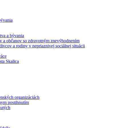
 bývania
ctva a bývania
orov a občanov so zdravotným znevýhodnením
tlivcov a rodiny v nepriaznivej sociálnej situácii
ráce
sta Skalica
nských organizáciách
nym postihnutím
nutých