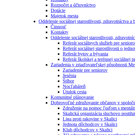
Rozpočet a účtovníctvo
Dotácie
Majetok mesta
Oddelenie sociálnej starostlivosti, zdravotníctva a
Činnosť
Kontakty
Oddelenie sociálnej starostlivosti, zdravotní
Referát sociálnych služieb pre seni
Referát sociálnej starostlivosti o jedno
Referát bytov a bývania
Referát školskej a terénnej sociálnej p
Zariadenia v zriaďovateľskej pôsobnosti Me
Zariadenie pre seniorov
Jesénia
Štíbor
Nocľaháreň
Útulok cesta
Komunitné plánovanie
Dobrovoľné združovanie občanov v spoloče
Združenie na pomoc ľuďom s mentál
Skalická organizácia sluchovo postih
Liga proti rakovine v Skalici
Jednota dôchodcov v Skalici
Klub dôchodcov v Skalici