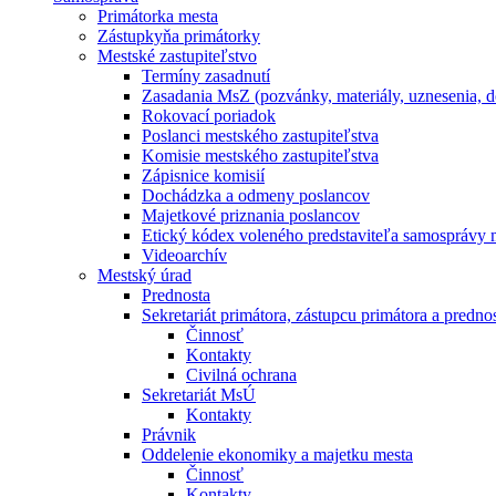
Primátorka mesta
Zástupkyňa primátorky
Mestské zastupiteľstvo
Termíny zasadnutí
Zasadania MsZ (pozvánky, materiály, uznesenia, 
Rokovací poriadok
Poslanci mestského zastupiteľstva
Komisie mestského zastupiteľstva
Zápisnice komisií
Dochádzka a odmeny poslancov
Majetkové priznania poslancov
Etický kódex voleného predstaviteľa samosprávy 
Videoarchív
Mestský úrad
Prednosta
Sekretariát primátora, zástupcu primátora a predno
Činnosť
Kontakty
Civilná ochrana
Sekretariát MsÚ
Kontakty
Právnik
Oddelenie ekonomiky a majetku mesta
Činnosť
Kontakty