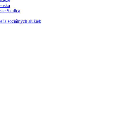
ládeže
venska
ste Skalica
teľa sociálnych služieb