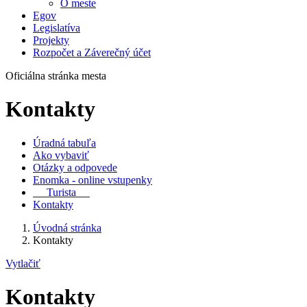
O meste
Egov
Legislatíva
Projekty
Rozpočet a Záverečný účet
Oficiálna stránka mesta
Kontakty
Úradná tabuľa
Ako vybaviť
Otázky a odpovede
Enomka - online vstupenky
Turista
Kontakty
Úvodná stránka
Kontakty
Vytlačiť
Kontakty