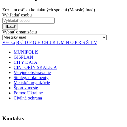
Zoznam osôb a kontaktných spojení (Mestský úrad)
Vyhľadať osobu
Hľadať
Vybrať organizáciu
Všetko
B
Č
D
F
G
H
CH
J
K
L
M
N
O
P
R
S
Š
T
V
MUNIPOLIS
GISPLAN
CITY DATA
CINTORÍN SKALICA
Verejné obstarávanie
Strateg. dokumenty
Mestské organizácie
Šport v meste
Pomoc Ukrajine
Civilná ochrana
Kontakty