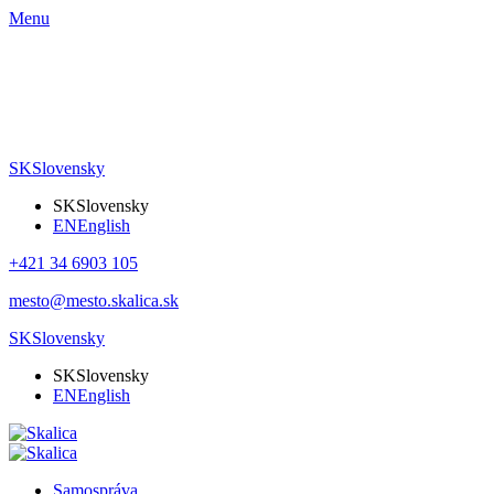
Menu
SK
Slovensky
SK
Slovensky
EN
English
+421 34 6903 105
mesto@mesto.skalica.sk
SK
Slovensky
SK
Slovensky
EN
English
Samospráva