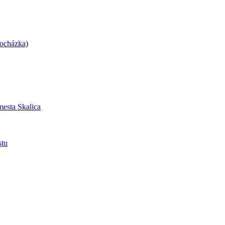
docházka)
mesta Skalica
stu