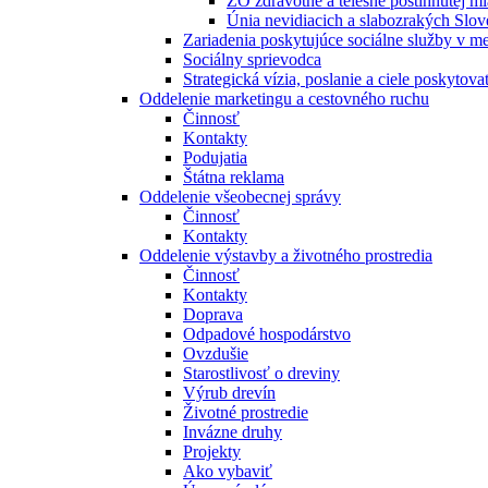
ZO zdravotne a telesne postihnutej m
Únia nevidiacich a slabozrakých Slo
Zariadenia poskytujúce sociálne služby v me
Sociálny sprievodca
Strategická vízia, poslanie a ciele poskytova
Oddelenie marketingu a cestovného ruchu
Činnosť
Kontakty
Podujatia
Štátna reklama
Oddelenie všeobecnej správy
Činnosť
Kontakty
Oddelenie výstavby a životného prostredia
Činnosť
Kontakty
Doprava
Odpadové hospodárstvo
Ovzdušie
Starostlivosť o dreviny
Výrub drevín
Životné prostredie
Invázne druhy
Projekty
Ako vybaviť