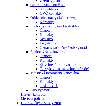
Územný plán
Centrum voľného času
Aktuality z centra
CVČ kontakty
Oddelenie strategického rozvoja
Kontakty
Spoločný obecný úrad – školský
Činnosť
Kontakty
Školstvo
Legislatíva
Oznamy spoločný školský úrad
Spoločný stavebný úrad
Činnosť
Kontakty
Stavebný úrad - oznamy
Čo vybaviť na stavebnom úrade?
Turistická informačná kancelária
Činnosť
Kontakty
tikskalica.sk
Ako vybaviť
Hlavný kontrolór
Mestská polícia
Dobrovoľný hasičský zbor