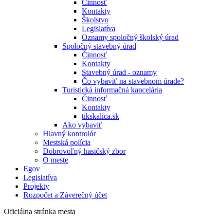
Činnosť
Kontakty
Školstvo
Legislatíva
Oznamy spoločný školský úrad
Spoločný stavebný úrad
Činnosť
Kontakty
Stavebný úrad - oznamy
Čo vybaviť na stavebnom úrade?
Turistická informačná kancelária
Činnosť
Kontakty
tikskalica.sk
Ako vybaviť
Hlavný kontrolór
Mestská polícia
Dobrovoľný hasičský zbor
O meste
Egov
Legislatíva
Projekty
Rozpočet a Záverečný účet
Oficiálna stránka mesta