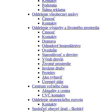
Kontakty
Podujatia
Štátna reklama
Oddelenie všeobecnej správy
Činnosť
Kontakty
Oddelenie výstavby a životného prostredia
Činnosť
Kontakty
Doprava
Odpadové hospodárstvo
Ovzdušie
Starostlivosť o dreviny
Výrub drevín
Životné prostredie
Invázne druhy
Projekty
Ako vybaviť
Územný plán
Centrum voľného času
Aktuality z centra
CVČ kontakty
Oddelenie strategického rozvoja
Kontakty
Spoločný obecný úrad – školský