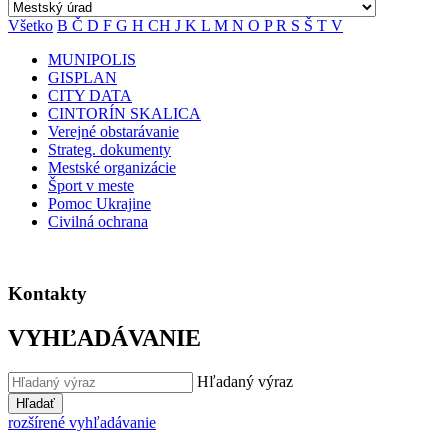
Všetko
B
Č
D
F
G
H
CH
J
K
L
M
N
O
P
R
S
Š
T
V
MUNIPOLIS
GISPLAN
CITY DATA
CINTORÍN SKALICA
Verejné obstarávanie
Strateg. dokumenty
Mestské organizácie
Šport v meste
Pomoc Ukrajine
Civilná ochrana
Kontakty
VYHĽADÁVANIE
Hľadaný výraz
Hľadať
rozšírené vyhľadávanie