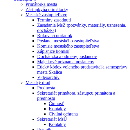
Primátorka mesta
Zástupkyňa primátorky
Mestské zastupiteľstvo
Termíny zasadnutí
Zasadania MsZ (pozvánky, materiály, uznesenia,
docházka)
Rokovací poriadok
Poslanci mestského zastupiteľstva
Komisie mestského zastupiteľstva
Zápisnice komisií
Dochádzka a odmeny poslancov
Majetkové priznania poslancov
Etický kódex voleného predstaviteľa samosprávy
mesta Skalica
Videoarchív
Mestský úrad
Prednosta
Sekretariát primátora, zástupcu primátora a
prednostu
Činnosť
Kontakty
Civilná ochrana
Sekretariát MsÚ
Kontakty
Právnik