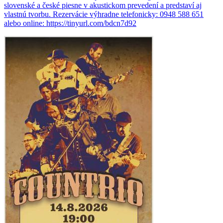
slovenské a české piesne v akustickom prevedení a predstaví aj
vlastnú tvorbu. Rezervácie výhradne telefonicky: 0948 588 651
alebo online: https://tinyurl.com/bdcn7d92