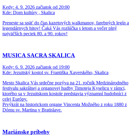
Kedy:
4. 9. 2026 začiatok od 20:00
Kde:
Dom kultúry , Skalica
Preneste sa späť do čias kazetových walkmanov, farebných legín a
legendárnych hitov! Čaká Vás rozlúčka s letom a večer plný
najväčších peciek 80. a 90. rokov!
MUSICA SACRA SKALICA
Kedy:
6. 9. 2026 začiatok od 19:00
Kde:
Jezuitský kostol sv. Františka Xaverského, Skalica
Mesto Skalica Vás srdečne pozýva na 21. ročník Medzinárodného
festivalu sakrálnej a organovej hudby Timoteja Kyselicu v rámci,
ktorého sa v Jezuitskom kostole predstavia významní hudobníci z
celej Európy.
Prvýkrát na historickom organe Vincenta Možného z roku 1880 z
Dómu sv. Martina v Bratislave.
Mariánske príbehy