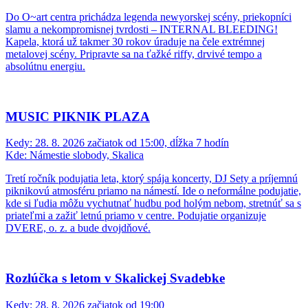
Do O~art centra prichádza legenda newyorskej scény, priekopníci
slamu a nekompromisnej tvrdosti – INTERNAL BLEEDING!
Kapela, ktorá už takmer 30 rokov úraduje na čele extrémnej
metalovej scény. Pripravte sa na ťažké riffy, drvivé tempo a
absolútnu energiu.
MUSIC PIKNIK PLAZA
Kedy:
28. 8. 2026 začiatok od 15:00, dĺžka 7 hodín
Kde:
Námestie slobody, Skalica
Tretí ročník podujatia leta, ktorý spája koncerty, DJ Sety a príjemnú
piknikovú atmosféru priamo na námestí. Ide o neformálne podujatie,
kde si ľudia môžu vychutnať hudbu pod holým nebom, stretnúť sa s
priateľmi a zažiť letnú priamo v centre. Podujatie organizuje
DVERE, o. z. a bude dvojdňové.
Rozlúčka s letom v Skalickej Svadebke
Kedy:
28. 8. 2026 začiatok od 19:00