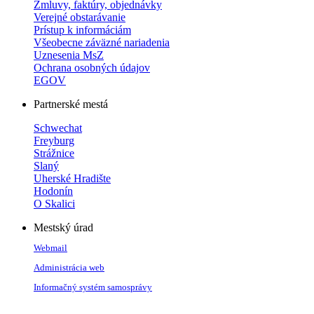
Zmluvy, faktúry, objednávky
Verejné obstarávanie
Prístup k informáciám
Všeobecne záväzné nariadenia
Uznesenia MsZ
Ochrana osobných údajov
EGOV
Partnerské mestá
Schwechat
Freyburg
Strážnice
Slaný
Uherské Hradište
Hodonín
O Skalici
Mestský úrad
Webmail
Administrácia web
Informačný systém samosprávy