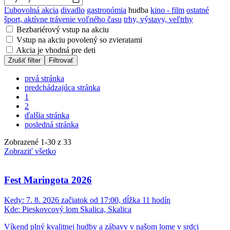
Ľubovolná akcia
divadlo
gastronómia
hudba
kino - film
ostatné
šport, aktívne trávenie voľného času
trhy, výstavy, veľtrhy
Bezbariérový vstup na akciu
Vstup na akciu povolený so zvieratami
Akcia je vhodná pre deti
Zrušiť filter
Filtrovať
prvá stránka
predchádzajúca stránka
1
2
ďalšia stránka
posledná stránka
Zobrazené
1
-
30
z 33
Zobraziť všetko
Fest Maringota 2026
Kedy:
7. 8. 2026 začiatok od 17:00, dĺžka 11 hodín
Kde:
Pieskovcový lom Skalica, Skalica
Víkend plný kvalitnej hudby a zábavy v našom lome v srdci