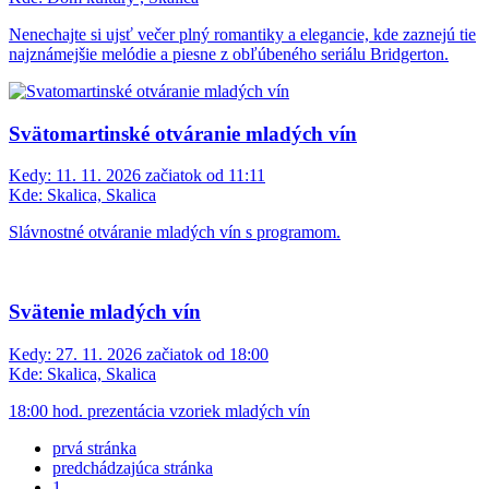
Nenechajte si ujsť večer plný romantiky a elegancie, kde zaznejú tie
najznámejšie melódie a piesne z obľúbeného seriálu Bridgerton.
Svätomartinské otváranie mladých vín
Kedy:
11. 11. 2026 začiatok od 11:11
Kde:
Skalica, Skalica
Slávnostné otváranie mladých vín s programom.
Svätenie mladých vín
Kedy:
27. 11. 2026 začiatok od 18:00
Kde:
Skalica, Skalica
18:00 hod. prezentácia vzoriek mladých vín
prvá stránka
predchádzajúca stránka
1