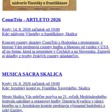
CounTrio - ARTLETO 2026
Kedy:
14. 8. 2026 začiatok od 19:00
Kde:
nádvorie Vínotéky u františkánov, Skalica
Koncert country skupiny CounTrio z Hodonína s programom, v
ktorom Vám predstavia country hudbu a blugrass od vzniku v USA
až po formu, ktorá sa prezentuje v Čechách a na Slovensku. Zaznejú
aj skladby z tvorby českých country skladateľov.
MUSICA SACRA SKALICA
Kedy:
16. 8. 2026 začiatok od 19:00
Kde:
Jezuitský kostol sv. Františka Xaverského, Skalica
Mesto Skalica Vás srdečne pozýva na 21. ročník Medzinárodného
festivalu sakrálnej a organovej hudby Timoteja Kyselicu v rámci,
ktorého sa v Jezuitskom kostole predstavia významní hudobníci z
celej Európy.