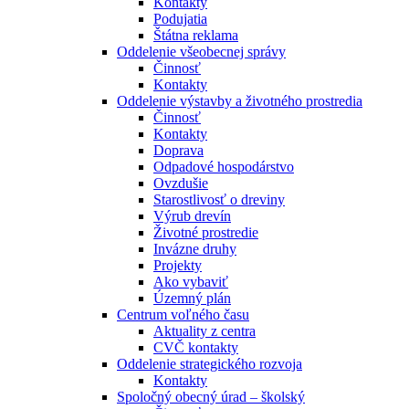
Kontakty
Podujatia
Štátna reklama
Oddelenie všeobecnej správy
Činnosť
Kontakty
Oddelenie výstavby a životného prostredia
Činnosť
Kontakty
Doprava
Odpadové hospodárstvo
Ovzdušie
Starostlivosť o dreviny
Výrub drevín
Životné prostredie
Invázne druhy
Projekty
Ako vybaviť
Územný plán
Centrum voľného času
Aktuality z centra
CVČ kontakty
Oddelenie strategického rozvoja
Kontakty
Spoločný obecný úrad – školský