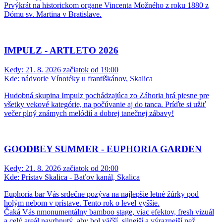
Prvýkrát na historickom organe Vincenta Možného z roku 1880 z
Dómu sv. Martina v Bratislave.
IMPULZ - ARTLETO 2026
Kedy:
21. 8. 2026 začiatok od 19:00
Kde:
nádvorie Vínotéky u františkánov, Skalica
Hudobná skupina Impulz pochádzajúca zo Záhoria hrá piesne pre
všetky vekové kategórie, na počúvanie aj do tanca. Príďte si užiť
večer plný známych melódií a dobrej tanečnej zábavy!
GOODBEY SUMMER - EUPHORIA GARDEN
Kedy:
21. 8. 2026 začiatok od 20:00
Kde:
Prístav Skalica - Baťov kanál, Skalica
Euphoria bar Vás srdečne pozýva na najlepšie letné žúrky pod
holým nebom v prístave. Tento rok o level vyššie.
Čaká Vás nmonumentálny bamboo stage, viac efektov, fresh vizuál
a celý areál navrhnutý, aby bol väčší, silnejší a výraznejší než