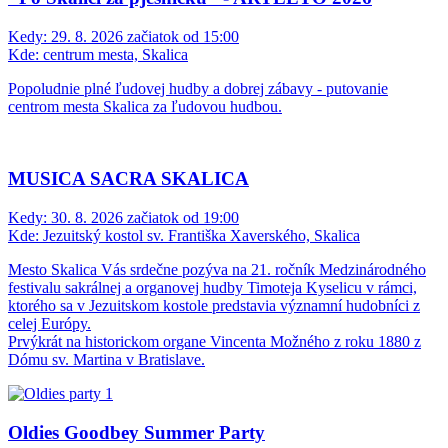
Kedy:
29. 8. 2026 začiatok od 15:00
Kde:
centrum mesta, Skalica
Popoludnie plné ľudovej hudby a dobrej zábavy - putovanie
centrom mesta Skalica za ľudovou hudbou.
MUSICA SACRA SKALICA
Kedy:
30. 8. 2026 začiatok od 19:00
Kde:
Jezuitský kostol sv. Františka Xaverského, Skalica
Mesto Skalica Vás srdečne pozýva na 21. ročník Medzinárodného
festivalu sakrálnej a organovej hudby Timoteja Kyselicu v rámci,
ktorého sa v Jezuitskom kostole predstavia významní hudobníci z
celej Európy.
Prvýkrát na historickom organe Vincenta Možného z roku 1880 z
Dómu sv. Martina v Bratislave.
Oldies Goodbey Summer Party