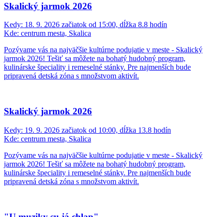
Skalický jarmok 2026
Kedy:
18. 9. 2026 začiatok od 15:00, dĺžka 8.8 hodín
Kde:
centrum mesta, Skalica
Pozývame vás na najväčšie kultúrne podujatie v meste - Skalický
jarmok 2026! Tešiť sa môžete na bohatý hudobný program,
kulinárske špeciality i remeselné stánky. Pre najmenších bude
pripravená detská zóna s množstvom aktivít.
Skalický jarmok 2026
Kedy:
19. 9. 2026 začiatok od 10:00, dĺžka 13.8 hodín
Kde:
centrum mesta, Skalica
Pozývame vás na najväčšie kultúrne podujatie v meste - Skalický
jarmok 2026! Tešiť sa môžete na bohatý hudobný program,
kulinárske špeciality i remeselné stánky. Pre najmenších bude
pripravená detská zóna s množstvom aktivít.
"U muziky su já chlap"