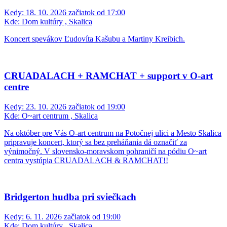
Kedy:
18. 10. 2026 začiatok od 17:00
Kde:
Dom kultúry , Skalica
Koncert spevákov Ľudovíta Kašubu a Martiny Kreibich.
CRUADALACH + RAMCHAT + support v O-art
centre
Kedy:
23. 10. 2026 začiatok od 19:00
Kde:
O~art centrum , Skalica
Na október pre Vás O-art centrum na Potočnej ulici a Mesto Skalica
pripravuje koncert, ktorý sa bez preháňania dá označiť za
výnimočný. V slovensko-moravskom pohraničí na pódiu O~art
centra vystúpia CRUADALACH & RAMCHAT!!
Bridgerton hudba pri sviečkach
Kedy:
6. 11. 2026 začiatok od 19:00
Kde:
Dom kultúry , Skalica