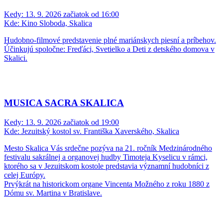
Kedy:
13. 9. 2026 začiatok od 16:00
Kde:
Kino Sloboda, Skalica
Hudobno-filmové predstavenie plné mariánskych piesní a príbehov.
Účinkujú spoločne: Freďáci, Svetielko a Deti z detského domova v
Skalici.
MUSICA SACRA SKALICA
Kedy:
13. 9. 2026 začiatok od 19:00
Kde:
Jezuitský kostol sv. Františka Xaverského, Skalica
Mesto Skalica Vás srdečne pozýva na 21. ročník Medzinárodného
festivalu sakrálnej a organovej hudby Timoteja Kyselicu v rámci,
ktorého sa v Jezuitskom kostole predstavia významní hudobníci z
celej Európy.
Prvýkrát na historickom organe Vincenta Možného z roku 1880 z
Dómu sv. Martina v Bratislave.