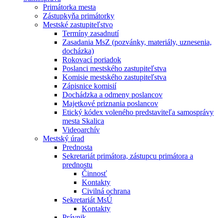
Primátorka mesta
Zástupkyňa primátorky
Mestské zastupiteľstvo
Termíny zasadnutí
Zasadania MsZ (pozvánky, materiály, uznesenia,
docházka)
Rokovací poriadok
Poslanci mestského zastupiteľstva
Komisie mestského zastupiteľstva
Zápisnice komisií
Dochádzka a odmeny poslancov
Majetkové priznania poslancov
Etický kódex voleného predstaviteľa samosprávy
mesta Skalica
Videoarchív
Mestský úrad
Prednosta
Sekretariát primátora, zástupcu primátora a
prednostu
Činnosť
Kontakty
Civilná ochrana
Sekretariát MsÚ
Kontakty
Právnik