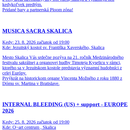
kedykoľvek predtým.
Pridané bary a partnerská Ploom zóna!
MUSICA SACRA SKALICA
Kedy:
23. 8. 2026 začiatok od 19:00
Kde:
Jezuitský kostol sv. Františka Xaverského, Skalica
Mesto Skalica Vás srdečne pozýva na 21. ročník Medzinárodného
festivalu sakrálnej a organovej hudby Timoteja Kyselicu v rámci,
ktorého sa v Jezuitskom kostole predstavia významní hudobníci z
celej Európy.
Prvýkrát na historickom organe Vincenta Možného z roku 1880 z
Dómu sv. Martina v Bratislave.
INTERNAL BLEEDING (US) + support - EUROPE
2026
Kedy:
25. 8. 2026 začiatok od 19:00
Kde:
O~art centrum , Skalica