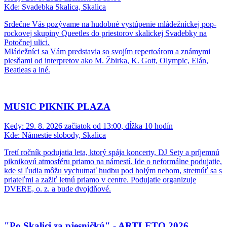
Kde:
Svadebka Skalica, Skalica
Srdečne Vás pozývame na hudobné vystúpenie mládežníckej pop-
rockovej skupiny Queetles do priestorov skalickej Svadebky na
Potočnej ulici.
Mládežníci sa Vám predstavia so svojím repertoárom a známymi
piesňami od interpretov ako M. Žbirka, K. Gott, Olympic, Elán,
Beatleas a iné.
MUSIC PIKNIK PLAZA
Kedy:
29. 8. 2026 začiatok od 13:00, dĺžka 10 hodín
Kde:
Námestie slobody, Skalica
Tretí ročník podujatia leta, ktorý spája koncerty, DJ Sety a príjemnú
piknikovú atmosféru priamo na námestí. Ide o neformálne podujatie,
kde si ľudia môžu vychutnať hudbu pod holým nebom, stretnúť sa s
priateľmi a zažiť letnú priamo v centre. Podujatie organizuje
DVERE, o. z. a bude dvojdňové.
"Po Skalici za pjesničkú" - ARTLETO 2026