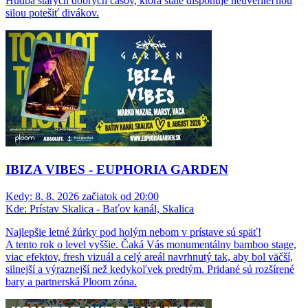
Hudba starých dobrých časov, ktorá stále disponuje neuveriteľnou
silou potešiť divákov.
IBIZA VIBES - EUPHORIA GARDEN
Kedy:
8. 8. 2026 začiatok od 20:00
Kde:
Prístav Skalica - Baťov kanál, Skalica
Najlepšie letné žúrky pod holým nebom v prístave sú späť!
A tento rok o level vyššie. Čaká Vás monumentálny bamboo stage,
viac efektov, fresh vizuál a celý areál navrhnutý tak, aby bol väčší,
silnejší a výraznejší než kedykoľvek predtým. Pridané sú rozšírené
bary a partnerská Ploom zóna.