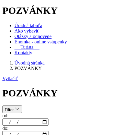
POZVÁNKY
Úradná tabuľa
Ako vybaviť
Otázky a odpovede
Enomka - online vstupenky
Turista
Kontakty
Úvodná stránka
POZVÁNKY
Vytlačiť
POZVÁNKY
Filter
od:
do: