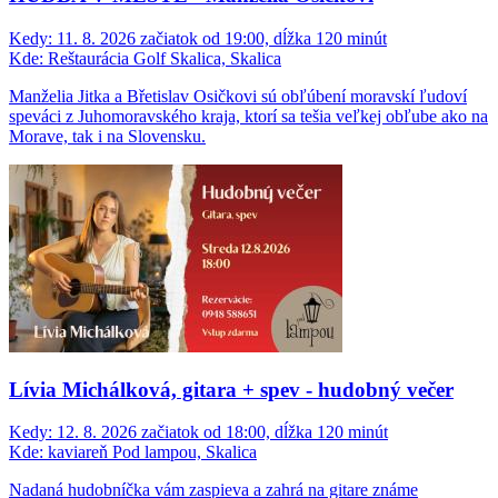
Kedy:
11. 8. 2026 začiatok od 19:00, dĺžka 120 minút
Kde:
Reštaurácia Golf Skalica, Skalica
Manželia Jitka a Břetislav Osičkovi sú obľúbení moravskí ľudoví
speváci z Juhomoravského kraja, ktorí sa tešia veľkej obľube ako na
Morave, tak i na Slovensku.
Lívia Michálková, gitara + spev - hudobný večer
Kedy:
12. 8. 2026 začiatok od 18:00, dĺžka 120 minút
Kde:
kaviareň Pod lampou, Skalica
Nadaná hudobníčka vám zaspieva a zahrá na gitare známe