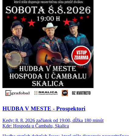
HUDBA V MESTE - Prospektori
Kedy:
8. 8. 2026 začiatok od 19:00, dĺžka 180 minút
Kde:
Hospoda u Čambalu, Skalica