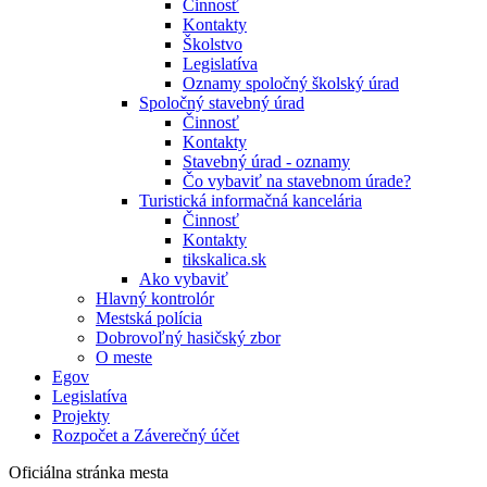
Činnosť
Kontakty
Školstvo
Legislatíva
Oznamy spoločný školský úrad
Spoločný stavebný úrad
Činnosť
Kontakty
Stavebný úrad - oznamy
Čo vybaviť na stavebnom úrade?
Turistická informačná kancelária
Činnosť
Kontakty
tikskalica.sk
Ako vybaviť
Hlavný kontrolór
Mestská polícia
Dobrovoľný hasičský zbor
O meste
Egov
Legislatíva
Projekty
Rozpočet a Záverečný účet
Oficiálna stránka mesta