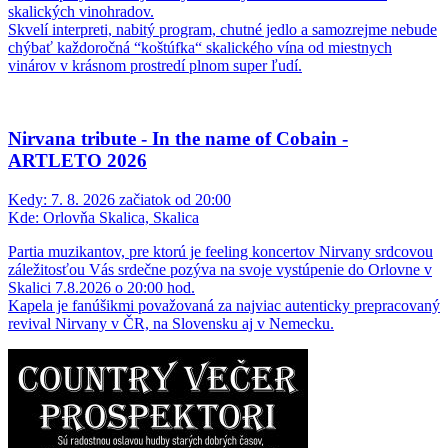
skalických vinohradov.
Skvelí interpreti, nabitý program, chutné jedlo a samozrejme nebude
chýbať každoročná “koštúfka“ skalického vína od miestnych
vinárov v krásnom prostredí plnom super ľudí.
Nirvana tribute - In the name of Cobain -
ARTLETO 2026
Kedy:
7. 8. 2026 začiatok od 20:00
Kde:
Orlovňa Skalica, Skalica
Partia muzikantov, pre ktorú je feeling koncertov Nirvany srdcovou
záležitosťou Vás srdečne pozýva na svoje vystúpenie do Orlovne v
Skalici 7.8.2026 o 20:00 hod.
Kapela je fanúšikmi považovaná za najviac autenticky prepracovaný
revival Nirvany v ČR, na Slovensku aj v Nemecku.