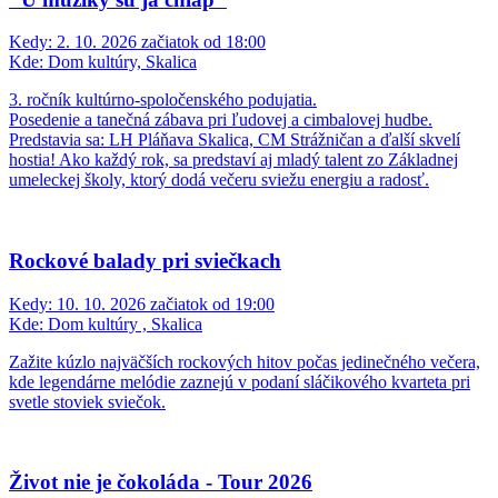
Kedy:
2. 10. 2026 začiatok od 18:00
Kde:
Dom kultúry, Skalica
3. ročník kultúrno-spoločenského podujatia.
Posedenie a tanečná zábava pri ľudovej a cimbalovej hudbe.
Predstavia sa: LH Pláňava Skalica, CM Strážničan a ďalší skvelí
hostia! Ako každý rok, sa predstaví aj mladý talent zo Základnej
umeleckej školy, ktorý dodá večeru sviežu energiu a radosť.
Rockové balady pri sviečkach
Kedy:
10. 10. 2026 začiatok od 19:00
Kde:
Dom kultúry , Skalica
Zažite kúzlo najväčších rockových hitov počas jedinečného večera,
kde legendárne melódie zaznejú v podaní sláčikového kvarteta pri
svetle stoviek sviečok.
Život nie je čokoláda - Tour 2026