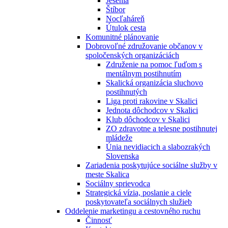
Jesénia
Štíbor
Nocľaháreň
Útulok cesta
Komunitné plánovanie
Dobrovoľné združovanie občanov v
spoločenských organizáciách
Združenie na pomoc ľuďom s
mentálnym postihnutím
Skalická organizácia sluchovo
postihnutých
Liga proti rakovine v Skalici
Jednota dôchodcov v Skalici
Klub dôchodcov v Skalici
ZO zdravotne a telesne postihnutej
mládeže
Únia nevidiacich a slabozrakých
Slovenska
Zariadenia poskytujúce sociálne služby v
meste Skalica
Sociálny sprievodca
Strategická vízia, poslanie a ciele
poskytovateľa sociálnych služieb
Oddelenie marketingu a cestovného ruchu
Činnosť