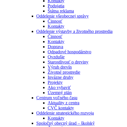
Kontakty
Podujatia
Štátna reklama
Oddelenie všeobecnej správy
Činnosť
Kontakty
Oddelenie výstavby a životného prostredia
Činnosť
Kontakty
Doprava
Odpadové hospodárstvo
Ovzdušie
Starostlivosť o dreviny
Výrub drevín
Životné prostredie
Invázne druhy
Projekty
Ako vybaviť
Územný plán
Centrum voľného času
Aktuality z centra
CVČ kontakty
Oddelenie strategického rozvoja
Kontakty
Spoločný obecný úrad – školský