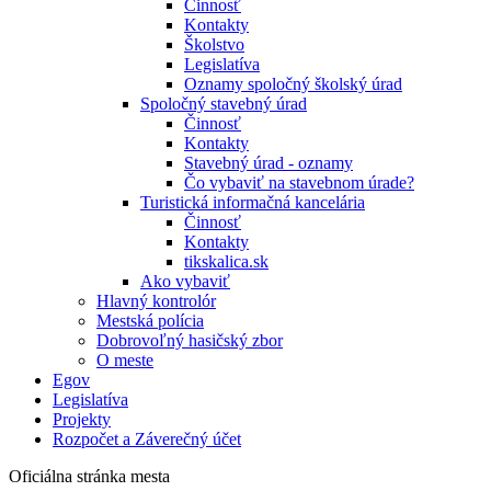
Činnosť
Kontakty
Školstvo
Legislatíva
Oznamy spoločný školský úrad
Spoločný stavebný úrad
Činnosť
Kontakty
Stavebný úrad - oznamy
Čo vybaviť na stavebnom úrade?
Turistická informačná kancelária
Činnosť
Kontakty
tikskalica.sk
Ako vybaviť
Hlavný kontrolór
Mestská polícia
Dobrovoľný hasičský zbor
O meste
Egov
Legislatíva
Projekty
Rozpočet a Záverečný účet
Oficiálna stránka mesta