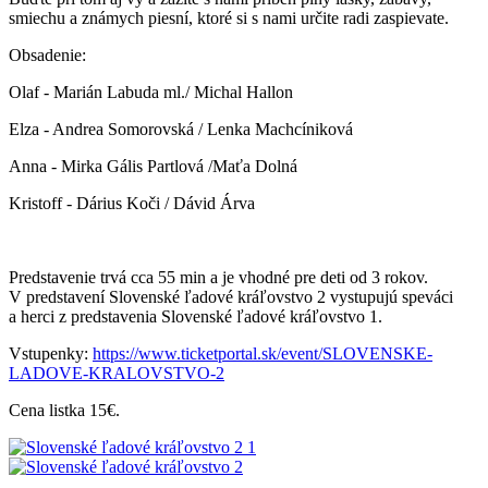
smiechu a známych piesní, ktoré si s nami určite radi zaspievate.
Obsadenie:
Olaf - Marián Labuda ml./ Michal Hallon
Elza - Andrea Somorovská / Lenka Machcíniková
Anna - Mirka Gális Partlová /Maťa Dolná
Kristoff - Dárius Koči / Dávid Árva
Predstavenie trvá cca 55 min a je vhodné pre deti od 3 rokov.
V predstavení Slovenské ľadové kráľovstvo 2 vystupujú speváci
a herci z predstavenia Slovenské ľadové kráľovstvo 1.
Vstupenky:
https://www.ticketportal.sk/event/SLOVENSKE-
LADOVE-KRALOVSTVO-2
Cena listka 15€.