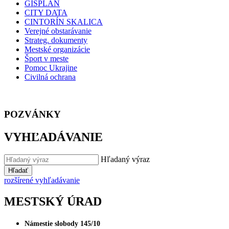
GISPLAN
CITY DATA
CINTORÍN SKALICA
Verejné obstarávanie
Strateg. dokumenty
Mestské organizácie
Šport v meste
Pomoc Ukrajine
Civilná ochrana
POZVÁNKY
VYHĽADÁVANIE
Hľadaný výraz
Hľadať
rozšírené vyhľadávanie
MESTSKÝ ÚRAD
Námestie slobody 145/10