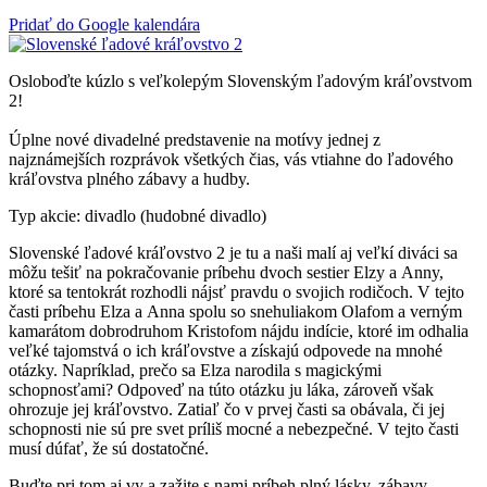
Pridať do Google kalendára
Osloboďte kúzlo s veľkolepým Slovenským ľadovým kráľovstvom
2!
Úplne nové divadelné predstavenie na motívy jednej z
najznámejších rozprávok všetkých čias, vás vtiahne do ľadového
kráľovstva plného zábavy a hudby.
Typ akcie: divadlo (hudobné divadlo)
Slovenské ľadové kráľovstvo 2 je tu a naši malí aj veľkí diváci sa
môžu tešiť na pokračovanie príbehu dvoch sestier Elzy a Anny,
ktoré sa tentokrát rozhodli nájsť pravdu o svojich rodičoch. V tejto
časti príbehu Elza a Anna spolu so snehuliakom Olafom a verným
kamarátom dobrodruhom Kristofom nájdu indície, ktoré im odhalia
veľké tajomstvá o ich kráľovstve a získajú odpovede na mnohé
otázky. Napríklad, prečo sa Elza narodila s magickými
schopnosťami? Odpoveď na túto otázku ju láka, zároveň však
ohrozuje jej kráľovstvo. Zatiaľ čo v prvej časti sa obávala, či jej
schopnosti nie sú pre svet príliš mocné a nebezpečné. V tejto časti
musí dúfať, že sú dostatočné.
Buďte pri tom aj vy a zažite s nami príbeh plný lásky, zábavy,