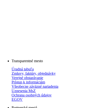
Transparentné mesto
Úradná tabuľa
Zmluvy, faktúry, objednávky
Verejné obstarávanie
Prístup k informáciám
Všeobecne záväzné nariadenia
Uznesenia MsZ
Ochrana osobných údajov
EGOV
Partnerské mestá