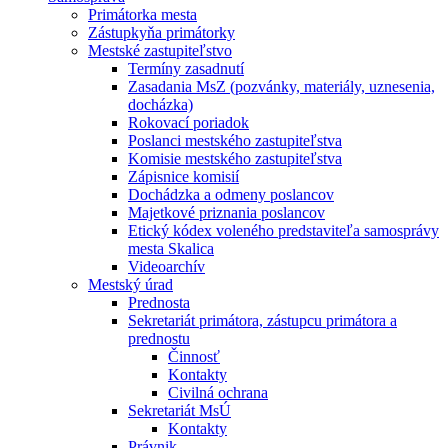
Primátorka mesta
Zástupkyňa primátorky
Mestské zastupiteľstvo
Termíny zasadnutí
Zasadania MsZ (pozvánky, materiály, uznesenia,
docházka)
Rokovací poriadok
Poslanci mestského zastupiteľstva
Komisie mestského zastupiteľstva
Zápisnice komisií
Dochádzka a odmeny poslancov
Majetkové priznania poslancov
Etický kódex voleného predstaviteľa samosprávy
mesta Skalica
Videoarchív
Mestský úrad
Prednosta
Sekretariát primátora, zástupcu primátora a
prednostu
Činnosť
Kontakty
Civilná ochrana
Sekretariát MsÚ
Kontakty
Právnik