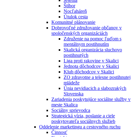
Jesénia
Štíbor
Nocľaháreň
Útulok cesta
Komunitné plánovanie
Dobrovoľné združovanie občanov v
spoločenských organizáciách
Združenie na pomoc ľuďom s
mentálnym postihnutím
Skalická organizácia sluchovo
postihnutých
Liga proti rakovine v Skalici
Jednota dôchodcov v Skalici
Klub dôchodcov v Skalici
ZO zdravotne a telesne postihnutej
mládeže
Únia nevidiacich a slabozrakých
Slovenska
Zariadenia poskytujúce sociálne služby v
meste Skalica
Sociálny sprievodca
Strategická vízia, poslanie a ciele
poskytovateľa sociálnych služieb
Oddelenie marketingu a cestovného ruchu
Činnosť