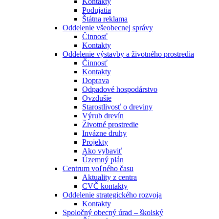
Kontakty
Podujatia
Štátna reklama
Oddelenie všeobecnej správy
Činnosť
Kontakty
Oddelenie výstavby a životného prostredia
Činnosť
Kontakty
Doprava
Odpadové hospodárstvo
Ovzdušie
Starostlivosť o dreviny
Výrub drevín
Životné prostredie
Invázne druhy
Projekty
Ako vybaviť
Územný plán
Centrum voľného času
Aktuality z centra
CVČ kontakty
Oddelenie strategického rozvoja
Kontakty
Spoločný obecný úrad – školský