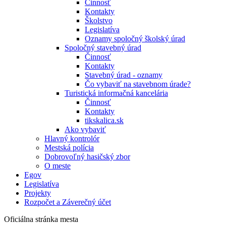
Činnosť
Kontakty
Školstvo
Legislatíva
Oznamy spoločný školský úrad
Spoločný stavebný úrad
Činnosť
Kontakty
Stavebný úrad - oznamy
Čo vybaviť na stavebnom úrade?
Turistická informačná kancelária
Činnosť
Kontakty
tikskalica.sk
Ako vybaviť
Hlavný kontrolór
Mestská polícia
Dobrovoľný hasičský zbor
O meste
Egov
Legislatíva
Projekty
Rozpočet a Záverečný účet
Oficiálna stránka mesta