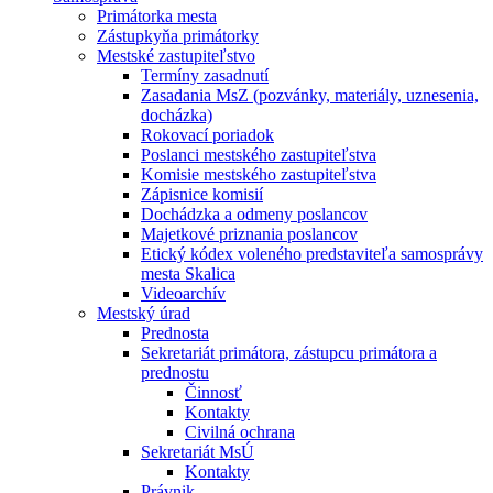
Primátorka mesta
Zástupkyňa primátorky
Mestské zastupiteľstvo
Termíny zasadnutí
Zasadania MsZ (pozvánky, materiály, uznesenia,
docházka)
Rokovací poriadok
Poslanci mestského zastupiteľstva
Komisie mestského zastupiteľstva
Zápisnice komisií
Dochádzka a odmeny poslancov
Majetkové priznania poslancov
Etický kódex voleného predstaviteľa samosprávy
mesta Skalica
Videoarchív
Mestský úrad
Prednosta
Sekretariát primátora, zástupcu primátora a
prednostu
Činnosť
Kontakty
Civilná ochrana
Sekretariát MsÚ
Kontakty
Právnik