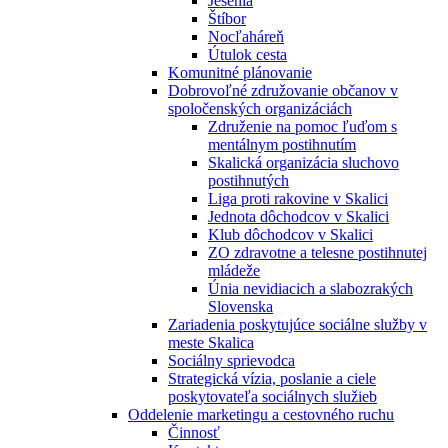
Jesénia
Štíbor
Nocľaháreň
Útulok cesta
Komunitné plánovanie
Dobrovoľné združovanie občanov v
spoločenských organizáciách
Združenie na pomoc ľuďom s
mentálnym postihnutím
Skalická organizácia sluchovo
postihnutých
Liga proti rakovine v Skalici
Jednota dôchodcov v Skalici
Klub dôchodcov v Skalici
ZO zdravotne a telesne postihnutej
mládeže
Únia nevidiacich a slabozrakých
Slovenska
Zariadenia poskytujúce sociálne služby v
meste Skalica
Sociálny sprievodca
Strategická vízia, poslanie a ciele
poskytovateľa sociálnych služieb
Oddelenie marketingu a cestovného ruchu
Činnosť