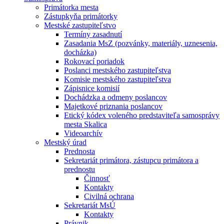
Primátorka mesta
Zástupkyňa primátorky
Mestské zastupiteľstvo
Termíny zasadnutí
Zasadania MsZ (pozvánky, materiály, uznesenia,
docházka)
Rokovací poriadok
Poslanci mestského zastupiteľstva
Komisie mestského zastupiteľstva
Zápisnice komisií
Dochádzka a odmeny poslancov
Majetkové priznania poslancov
Etický kódex voleného predstaviteľa samosprávy
mesta Skalica
Videoarchív
Mestský úrad
Prednosta
Sekretariát primátora, zástupcu primátora a
prednostu
Činnosť
Kontakty
Civilná ochrana
Sekretariát MsÚ
Kontakty
Právnik