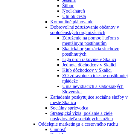
Jesénia
Štíbor
Nocľaháreň
Útulok cesta
Komunitné plánovanie
Dobrovoľné združovanie občanov v
spoločenských organizáciách
Združenie na pomoc ľuďom s
mentálnym postihnutím
Skalická organizácia sluchovo
postihnutých
Liga proti rakovine v Skalici
Jednota dôchodcov v Skalici
Klub dôchodcov v Skalici
ZO zdravotne a telesne postihnutej
mládeže
Únia nevidiacich a slabozrakých
Slovenska
Zariadenia poskytujúce sociálne služby v
meste Skalica
Sociálny sprievodca
Strategická vízia, poslanie a ciele
poskytovateľa sociálnych služieb
Oddelenie marketingu a cestovného ruchu
Činnosť