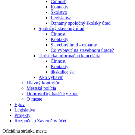
Činnosť
Kontakty
Školstvo
Legislatíva
Oznamy spoločný školský úrad
Spoločný stavebný úrad
Činnosť
Kontakty
Stavebný úrad - oznamy
Čo vybaviť na stavebnom úrade?
Turistická informačná kancelária
Činnosť
Kontakty
tikskalica.sk
Ako vybaviť
Hlavný kontrolór
Mestská polícia
Dobrovoľný hasičský zbor
O meste
Egov
Legislatíva
Projekty
Rozpočet a Záverečný účet
Oficiálna stránka mesta