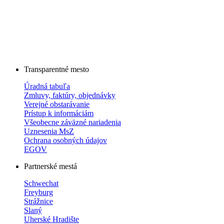
Transparentné mesto
Úradná tabuľa
Zmluvy, faktúry, objednávky
Verejné obstarávanie
Prístup k informáciám
Všeobecne záväzné nariadenia
Uznesenia MsZ
Ochrana osobných údajov
EGOV
Partnerské mestá
Schwechat
Freyburg
Strážnice
Slaný
Uherské Hradište