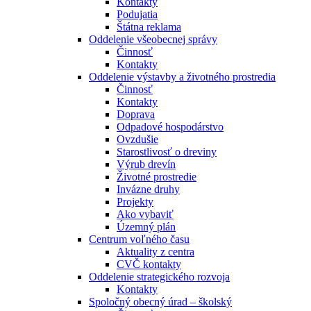
Kontakty
Podujatia
Štátna reklama
Oddelenie všeobecnej správy
Činnosť
Kontakty
Oddelenie výstavby a životného prostredia
Činnosť
Kontakty
Doprava
Odpadové hospodárstvo
Ovzdušie
Starostlivosť o dreviny
Výrub drevín
Životné prostredie
Invázne druhy
Projekty
Ako vybaviť
Územný plán
Centrum voľného času
Aktuality z centra
CVČ kontakty
Oddelenie strategického rozvoja
Kontakty
Spoločný obecný úrad – školský