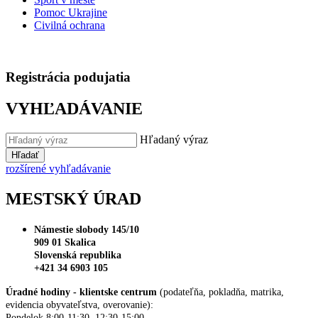
Pomoc Ukrajine
Civilná ochrana
Registrácia podujatia
VYHĽADÁVANIE
Hľadaný výraz
Hľadať
rozšírené vyhľadávanie
MESTSKÝ ÚRAD
Námestie slobody 145/10
909 01 Skalica
Slovenská republika
+421 34 6903 105
Úradné hodiny - klientske centrum
(podateľňa, pokladňa, matrika,
evidencia obyvateľstva, overovanie):
Pondelok 8:00-11:30 12:30-15:00