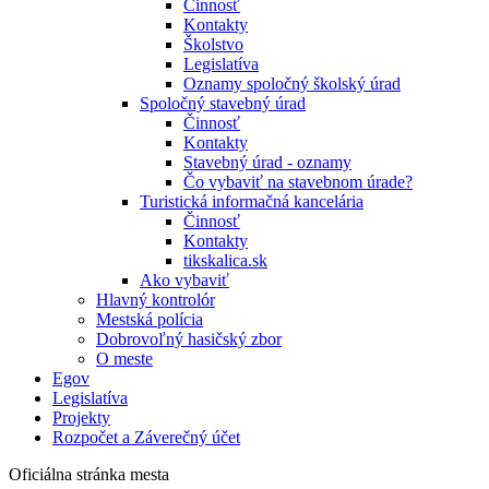
Činnosť
Kontakty
Školstvo
Legislatíva
Oznamy spoločný školský úrad
Spoločný stavebný úrad
Činnosť
Kontakty
Stavebný úrad - oznamy
Čo vybaviť na stavebnom úrade?
Turistická informačná kancelária
Činnosť
Kontakty
tikskalica.sk
Ako vybaviť
Hlavný kontrolór
Mestská polícia
Dobrovoľný hasičský zbor
O meste
Egov
Legislatíva
Projekty
Rozpočet a Záverečný účet
Oficiálna stránka mesta