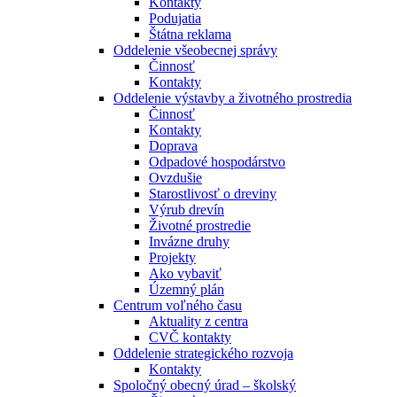
Kontakty
Podujatia
Štátna reklama
Oddelenie všeobecnej správy
Činnosť
Kontakty
Oddelenie výstavby a životného prostredia
Činnosť
Kontakty
Doprava
Odpadové hospodárstvo
Ovzdušie
Starostlivosť o dreviny
Výrub drevín
Životné prostredie
Invázne druhy
Projekty
Ako vybaviť
Územný plán
Centrum voľného času
Aktuality z centra
CVČ kontakty
Oddelenie strategického rozvoja
Kontakty
Spoločný obecný úrad – školský