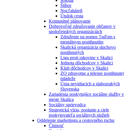
Jesénia
Štíbor
Nocľaháreň
Útulok cesta
Komunitné plánovanie
Dobrovoľné združovanie občanov v
spoločenských organizáciách
Združenie na pomoc ľuďom s
mentálnym postihnutím
Skalická organizácia sluchovo
postihnutých
Liga proti rakovine v Skalici
Jednota dôchodcov v Skalici
Klub dôchodcov v Skalici
ZO zdravotne a telesne postihnutej
mládeže
Únia nevidiacich a slabozrakých
Slovenska
Zariadenia poskytujúce sociálne služby v
meste Skalica
Sociálny sprievodca
Strategická vízia, poslanie a ciele
poskytovateľa sociálnych služieb
Oddelenie marketingu a cestovného ruchu
Činnosť