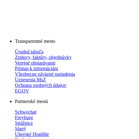
Transparentné mesto
Úradná tabuľa
Zmluvy, faktúry, objednávky
Verejné obstarávanie
Prístup k informáciám
Všeobecne záväzné nariadenia
Uznesenia MsZ
Ochrana osobných údajov
EGOV
Partnerské mestá
Schwechat
Freyburg
Strážnice
Slaný
Uherské Hradište