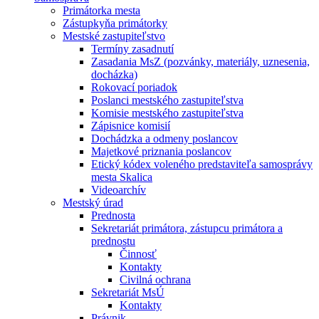
Primátorka mesta
Zástupkyňa primátorky
Mestské zastupiteľstvo
Termíny zasadnutí
Zasadania MsZ (pozvánky, materiály, uznesenia,
docházka)
Rokovací poriadok
Poslanci mestského zastupiteľstva
Komisie mestského zastupiteľstva
Zápisnice komisií
Dochádzka a odmeny poslancov
Majetkové priznania poslancov
Etický kódex voleného predstaviteľa samosprávy
mesta Skalica
Videoarchív
Mestský úrad
Prednosta
Sekretariát primátora, zástupcu primátora a
prednostu
Činnosť
Kontakty
Civilná ochrana
Sekretariát MsÚ
Kontakty
Právnik