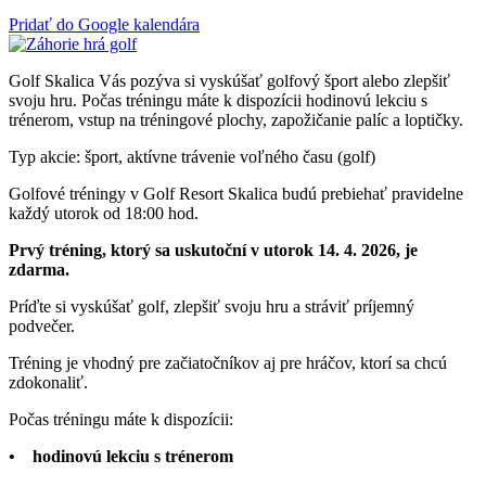
Pridať do Google kalendára
Golf Skalica Vás pozýva si vyskúšať golfový šport alebo zlepšiť
svoju hru. Počas tréningu máte k dispozícii hodinovú lekciu s
trénerom, vstup na tréningové plochy, zapožičanie palíc a loptičky.
Typ akcie: šport, aktívne trávenie voľného času (golf)
Golfové tréningy v Golf Resort Skalica budú prebiehať pravidelne
každý utorok od 18:00 hod.
Prvý tréning, ktorý sa uskutoční v utorok 14. 4. 2026, je
zdarma.
Príďte si vyskúšať golf, zlepšiť svoju hru a stráviť príjemný
podvečer.
Tréning je vhodný pre začiatočníkov aj pre hráčov, ktorí sa chcú
zdokonaliť.
Počas tréningu máte k dispozícii:
• hodinovú lekciu s trénerom