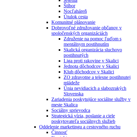
Jesénia
Štíbor
Nocľaháreň
Útulok cesta
Komunitné plánovanie
Dobrovoľné združovanie občanov v
spoločenských organizáciách
Združenie na pomoc ľuďom s
mentálnym postihnutím
Skalická organizácia sluchovo
postihnutých
Liga proti rakovine v Skalici
Jednota dôchodcov v Skalici
Klub dôchodcov v Skalici
ZO zdravotne a telesne postihnutej
mládeže
Únia nevidiacich a slabozrakých
Slovenska
Zariadenia poskytujúce sociálne služby v
meste Skalica
Sociálny sprievodca
Strategická vízia, poslanie a ciele
poskytovateľa sociálnych služieb
Oddelenie marketingu a cestovného ruchu
Činnosť