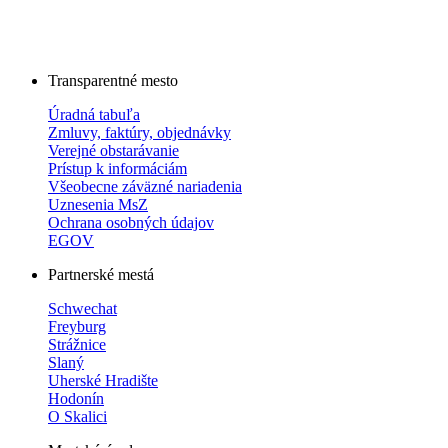
Transparentné mesto
Úradná tabuľa
Zmluvy, faktúry, objednávky
Verejné obstarávanie
Prístup k informáciám
Všeobecne záväzné nariadenia
Uznesenia MsZ
Ochrana osobných údajov
EGOV
Partnerské mestá
Schwechat
Freyburg
Strážnice
Slaný
Uherské Hradište
Hodonín
O Skalici