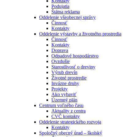
Kontakty
Podujatia
Štátna reklama
Oddelenie všeobecnej správy
Činnosť
Kontakty
Oddelenie výstavby a životného prostredia
Činnosť
Kontakty
Doprava
Odpadové hospodárstvo
Ovzdušie
Starostlivosť o dreviny
Výrub drevín
Životné prostredie
Invázne druhy
Projekty
Ako vybaviť
Územný plán
Centrum voľného času
Aktuality z centra
CVČ kontakty
Oddelenie strategického rozvoja
Kontakty
Spoločný obecný úrad – školský