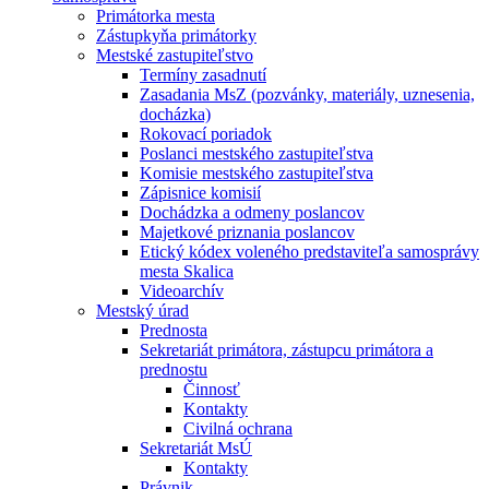
Primátorka mesta
Zástupkyňa primátorky
Mestské zastupiteľstvo
Termíny zasadnutí
Zasadania MsZ (pozvánky, materiály, uznesenia,
docházka)
Rokovací poriadok
Poslanci mestského zastupiteľstva
Komisie mestského zastupiteľstva
Zápisnice komisií
Dochádzka a odmeny poslancov
Majetkové priznania poslancov
Etický kódex voleného predstaviteľa samosprávy
mesta Skalica
Videoarchív
Mestský úrad
Prednosta
Sekretariát primátora, zástupcu primátora a
prednostu
Činnosť
Kontakty
Civilná ochrana
Sekretariát MsÚ
Kontakty
Právnik