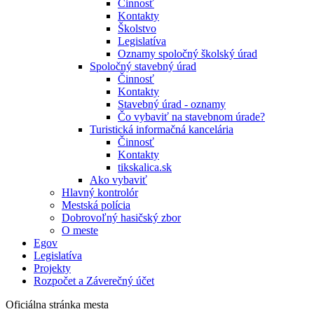
Činnosť
Kontakty
Školstvo
Legislatíva
Oznamy spoločný školský úrad
Spoločný stavebný úrad
Činnosť
Kontakty
Stavebný úrad - oznamy
Čo vybaviť na stavebnom úrade?
Turistická informačná kancelária
Činnosť
Kontakty
tikskalica.sk
Ako vybaviť
Hlavný kontrolór
Mestská polícia
Dobrovoľný hasičský zbor
O meste
Egov
Legislatíva
Projekty
Rozpočet a Záverečný účet
Oficiálna stránka mesta