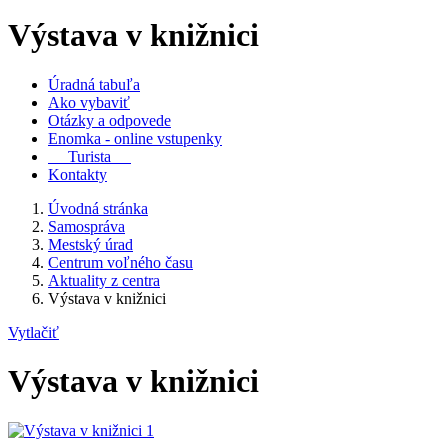
Výstava v knižnici
Úradná tabuľa
Ako vybaviť
Otázky a odpovede
Enomka - online vstupenky
Turista
Kontakty
Úvodná stránka
Samospráva
Mestský úrad
Centrum voľného času
Aktuality z centra
Výstava v knižnici
Vytlačiť
Výstava v knižnici