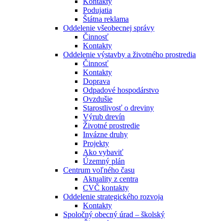
Kontakty
Podujatia
Štátna reklama
Oddelenie všeobecnej správy
Činnosť
Kontakty
Oddelenie výstavby a životného prostredia
Činnosť
Kontakty
Doprava
Odpadové hospodárstvo
Ovzdušie
Starostlivosť o dreviny
Výrub drevín
Životné prostredie
Invázne druhy
Projekty
Ako vybaviť
Územný plán
Centrum voľného času
Aktuality z centra
CVČ kontakty
Oddelenie strategického rozvoja
Kontakty
Spoločný obecný úrad – školský