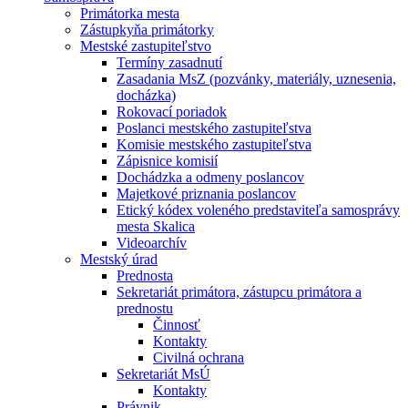
Primátorka mesta
Zástupkyňa primátorky
Mestské zastupiteľstvo
Termíny zasadnutí
Zasadania MsZ (pozvánky, materiály, uznesenia,
docházka)
Rokovací poriadok
Poslanci mestského zastupiteľstva
Komisie mestského zastupiteľstva
Zápisnice komisií
Dochádzka a odmeny poslancov
Majetkové priznania poslancov
Etický kódex voleného predstaviteľa samosprávy
mesta Skalica
Videoarchív
Mestský úrad
Prednosta
Sekretariát primátora, zástupcu primátora a
prednostu
Činnosť
Kontakty
Civilná ochrana
Sekretariát MsÚ
Kontakty
Právnik