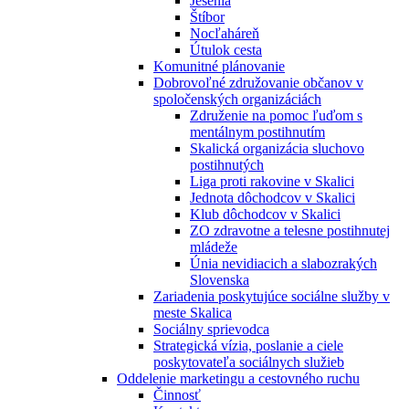
Jesénia
Štíbor
Nocľaháreň
Útulok cesta
Komunitné plánovanie
Dobrovoľné združovanie občanov v
spoločenských organizáciách
Združenie na pomoc ľuďom s
mentálnym postihnutím
Skalická organizácia sluchovo
postihnutých
Liga proti rakovine v Skalici
Jednota dôchodcov v Skalici
Klub dôchodcov v Skalici
ZO zdravotne a telesne postihnutej
mládeže
Únia nevidiacich a slabozrakých
Slovenska
Zariadenia poskytujúce sociálne služby v
meste Skalica
Sociálny sprievodca
Strategická vízia, poslanie a ciele
poskytovateľa sociálnych služieb
Oddelenie marketingu a cestovného ruchu
Činnosť