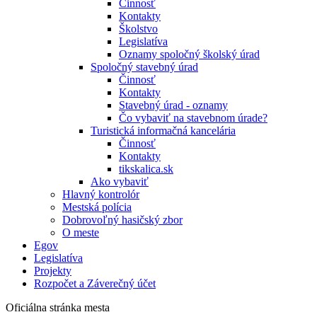
Činnosť
Kontakty
Školstvo
Legislatíva
Oznamy spoločný školský úrad
Spoločný stavebný úrad
Činnosť
Kontakty
Stavebný úrad - oznamy
Čo vybaviť na stavebnom úrade?
Turistická informačná kancelária
Činnosť
Kontakty
tikskalica.sk
Ako vybaviť
Hlavný kontrolór
Mestská polícia
Dobrovoľný hasičský zbor
O meste
Egov
Legislatíva
Projekty
Rozpočet a Záverečný účet
Oficiálna stránka mesta