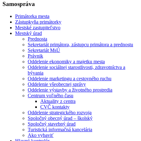
Samospráva
Primátorka mesta
Zástupkyňa primátorky
Mestské zastupiteľstvo
Mestský úrad
Prednosta
Sekretariát primátora, zástupcu primátora a prednostu
Sekretariát MsÚ
Právnik
Oddelenie ekonomiky a majetku mesta
Oddelenie sociálnej starostlivosti, zdravotníctva a
bývania
Oddelenie marketingu a cestovného ruchu
Oddelenie všeobecnej správy
Oddelenie výstavby a životného prostredia
Centrum voľného času
Aktuality z centra
CVČ kontakty
Oddelenie strategického rozvoja
Spoločný obecný úrad – školský
Spoločný stavebný úrad
Turistická informačná kancelária
Ako vybaviť
Hlavný kontrolór