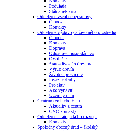
Kontakty
Podujatia
Štátna reklama
Oddelenie všeobecnej správy
Činnosť
Kontakty
Oddelenie výstavby a životného prostredia
Činnosť
Kontakty
Doprava
Odpadové hospodárstvo
Ovzdušie
Starostlivosť o dreviny
Výrub drevín
Životné prostredie
Invázne druhy
Projekty
Ako vybaviť
Územný plán
Centrum voľného času
Aktuality z centra
CVČ kontakty
Oddelenie strategického rozvoja
Kontakty
Spoločný obecný úrad – školský