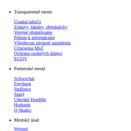
Transparentné mesto
Úradná tabuľa
Zmluvy, faktúry, objednávky
Verejné obstarávanie
Prístup k informáciám
Všeobecne záväzné nariadenia
Uznesenia MsZ
Ochrana osobných údajov
EGOV
Partnerské mestá
Schwechat
Freyburg
Strážnice
Slaný
Uherské Hradište
Hodonín
O Skalici
Mestský úrad
Webmail