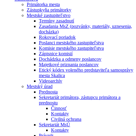
Primátorka mesta
Zástupkyňa primátorky
Mestské zastupiteľstvo
Termíny zasadnutí
Zasadania MsZ (pozvánky, materiály, uznesenia,
docházka)
Rokovací poriadok
Poslanci mestského zastupiteľstva
Komisie mestského zastupiteľstva
Zápisnice komisií
Dochádzka a odmeny poslancov
Majetkové priznania poslancov
Etický kódex voleného predstaviteľa samosprávy
mesta Skalica
Videoarchív
Mestský úrad
Prednosta
Sekretariát primátora, zástupcu primátora a
prednostu
Činnosť
Kontakty
Civilná ochrana
Sekretariát MsÚ
Kontakty
Právnik