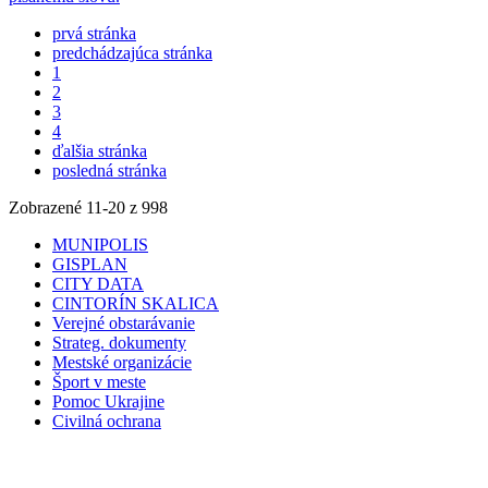
prvá stránka
predchádzajúca stránka
1
2
3
4
ďalšia stránka
posledná stránka
Zobrazené
11
-
20
z 998
MUNIPOLIS
GISPLAN
CITY DATA
CINTORÍN SKALICA
Verejné obstarávanie
Strateg. dokumenty
Mestské organizácie
Šport v meste
Pomoc Ukrajine
Civilná ochrana