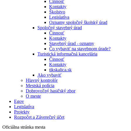
Činnosť
Kontakty
Školstvo
Legislatíva
Oznamy spoločný školský úrad
Spoločný stavebný úrad
Činnosť
Kontakty
Stavebný úrad - oznamy
Čo vybaviť na stavebnom úrade?
Turistická informačná kancelária
Činnosť
Kontakty
tikskalica.sk
Ako vybaviť
Hlavný kontrolór
Mestská polícia
Dobrovoľný hasičský zbor
O meste
Egov
Legislatíva
Projekty
Rozpočet a Záverečný účet
Oficiálna stránka mesta