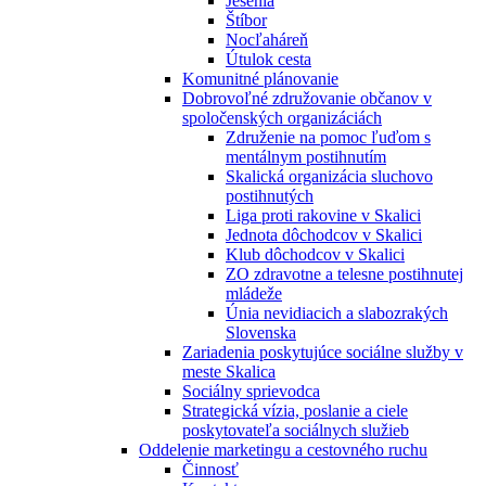
Jesénia
Štíbor
Nocľaháreň
Útulok cesta
Komunitné plánovanie
Dobrovoľné združovanie občanov v
spoločenských organizáciách
Združenie na pomoc ľuďom s
mentálnym postihnutím
Skalická organizácia sluchovo
postihnutých
Liga proti rakovine v Skalici
Jednota dôchodcov v Skalici
Klub dôchodcov v Skalici
ZO zdravotne a telesne postihnutej
mládeže
Únia nevidiacich a slabozrakých
Slovenska
Zariadenia poskytujúce sociálne služby v
meste Skalica
Sociálny sprievodca
Strategická vízia, poslanie a ciele
poskytovateľa sociálnych služieb
Oddelenie marketingu a cestovného ruchu
Činnosť