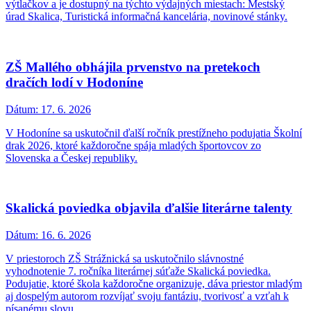
výtlačkov a je dostupný na týchto výdajných miestach: Mestský
úrad Skalica, Turistická informačná kancelária, novinové stánky.
ZŠ Mallého obhájila prvenstvo na pretekoch
dračích lodí v Hodoníne
Dátum:
17. 6. 2026
V Hodoníne sa uskutočnil ďalší ročník prestížneho podujatia Školní
drak 2026, ktoré každoročne spája mladých športovcov zo
Slovenska a Českej republiky.
Skalická poviedka objavila ďalšie literárne talenty
Dátum:
16. 6. 2026
V priestoroch ZŠ Strážnická sa uskutočnilo slávnostné
vyhodnotenie 7. ročníka literárnej súťaže Skalická poviedka.
Podujatie, ktoré škola každoročne organizuje, dáva priestor mladým
aj dospelým autorom rozvíjať svoju fantáziu, tvorivosť a vzťah k
písanému slovu.