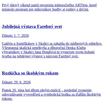
Prvý júlový víkend patril otvoreniu tohtoročného ARTleta, ktoré
prinieslo program pre milovníkov hudby aj rodiny s deťmi.
Jubilejná výstava Farebný svet
Dátum:
1. 7. 2026
Galéria u františkánov v Skalici sa zahalila do nádherných odtieňov.
Všestranná skalická umelkyňa a dlhoročná členka Klubu
výtvarníkov v Skalici Jana Hotařová tu vystavuje svoju bohatú
tvorbu na jubilejnej výstave s názvom Farebný svet.
Rozlúčka so školským rokom
Dátum:
29. 6. 2026
Piatok 26. júna bol dňom plným emócií – posledné zvonenie,
odovzdávanie vysvedčení a symbolická bodka za ďalším školským
rokom.