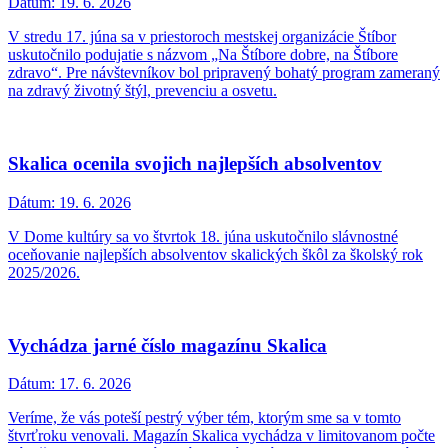
Dátum:
19. 6. 2026
V stredu 17. júna sa v priestoroch mestskej organizácie Štíbor
uskutočnilo podujatie s názvom „Na Štíbore dobre, na Štíbore
zdravo“. Pre návštevníkov bol pripravený bohatý program zameraný
na zdravý životný štýl, prevenciu a osvetu.
Skalica ocenila svojich najlepších absolventov
Dátum:
19. 6. 2026
V Dome kultúry sa vo štvrtok 18. júna uskutočnilo slávnostné
oceňovanie najlepších absolventov skalických škôl za školský rok
2025/2026.
Vychádza jarné číslo magazínu Skalica
Dátum:
17. 6. 2026
Veríme, že vás poteší pestrý výber tém, ktorým sme sa v tomto
štvrťroku venovali. Magazín Skalica vychádza v limitovanom počte