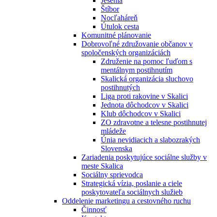
Jesénia
Štíbor
Nocľaháreň
Útulok cesta
Komunitné plánovanie
Dobrovoľné združovanie občanov v
spoločenských organizáciách
Združenie na pomoc ľuďom s
mentálnym postihnutím
Skalická organizácia sluchovo
postihnutých
Liga proti rakovine v Skalici
Jednota dôchodcov v Skalici
Klub dôchodcov v Skalici
ZO zdravotne a telesne postihnutej
mládeže
Únia nevidiacich a slabozrakých
Slovenska
Zariadenia poskytujúce sociálne služby v
meste Skalica
Sociálny sprievodca
Strategická vízia, poslanie a ciele
poskytovateľa sociálnych služieb
Oddelenie marketingu a cestovného ruchu
Činnosť