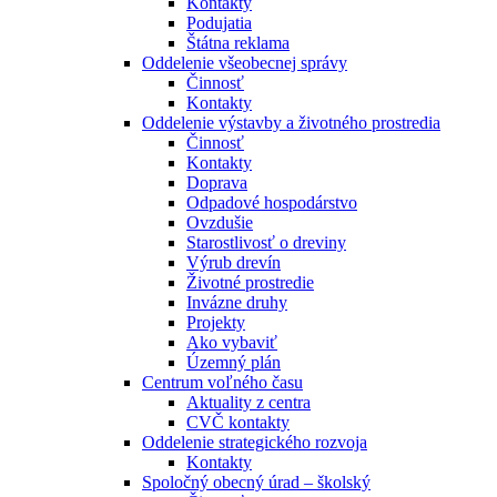
Kontakty
Podujatia
Štátna reklama
Oddelenie všeobecnej správy
Činnosť
Kontakty
Oddelenie výstavby a životného prostredia
Činnosť
Kontakty
Doprava
Odpadové hospodárstvo
Ovzdušie
Starostlivosť o dreviny
Výrub drevín
Životné prostredie
Invázne druhy
Projekty
Ako vybaviť
Územný plán
Centrum voľného času
Aktuality z centra
CVČ kontakty
Oddelenie strategického rozvoja
Kontakty
Spoločný obecný úrad – školský