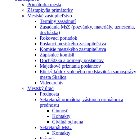
Primátorka mesta
Zástupkyňa primátorky
Mestské zastupiteľstvo
Termíny zasadnutí
Zasadania MsZ (pozvánky, materiály, uznesenia,
docházka)
Rokovací poriadok
Poslanci mestského zastupiteľstva
Komisie mestského zastupiteľstva
Zápisnice komisií
Dochádzka a odmeny poslancov
Majetkové priznania poslancov
Etický kódex voleného predstaviteľa samosprávy
mesta Skalica
Videoarchív
Mestský úrad
Prednosta
Sekretariát primátora, zástupcu primátora a
prednostu
Činnosť
Kontakty
Civilná ochrana
Sekretariát MsÚ
Kontakty
Právnik