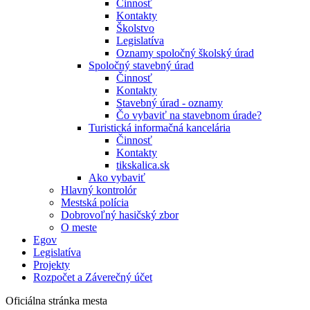
Činnosť
Kontakty
Školstvo
Legislatíva
Oznamy spoločný školský úrad
Spoločný stavebný úrad
Činnosť
Kontakty
Stavebný úrad - oznamy
Čo vybaviť na stavebnom úrade?
Turistická informačná kancelária
Činnosť
Kontakty
tikskalica.sk
Ako vybaviť
Hlavný kontrolór
Mestská polícia
Dobrovoľný hasičský zbor
O meste
Egov
Legislatíva
Projekty
Rozpočet a Záverečný účet
Oficiálna stránka mesta