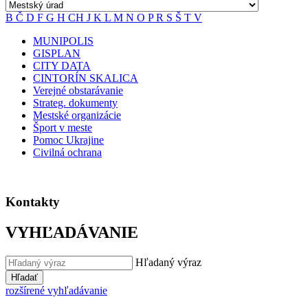
B
Č
D
F
G
H
CH
J
K
L
M
N
O
P
R
S
Š
T
V
MUNIPOLIS
GISPLAN
CITY DATA
CINTORÍN SKALICA
Verejné obstarávanie
Strateg. dokumenty
Mestské organizácie
Šport v meste
Pomoc Ukrajine
Civilná ochrana
Kontakty
VYHĽADÁVANIE
Hľadaný výraz
Hľadať
rozšírené vyhľadávanie