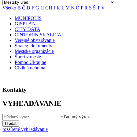
Všetko
B
Č
D
F
G
H
CH
J
K
L
M
N
O
P
R
S
Š
T
V
MUNIPOLIS
GISPLAN
CITY DATA
CINTORÍN SKALICA
Verejné obstarávanie
Strateg. dokumenty
Mestské organizácie
Šport v meste
Pomoc Ukrajine
Civilná ochrana
Kontakty
VYHĽADÁVANIE
Hľadaný výraz
Hľadať
rozšírené vyhľadávanie