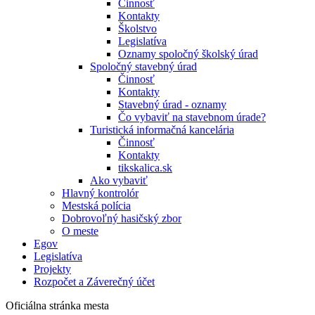
Činnosť
Kontakty
Školstvo
Legislatíva
Oznamy spoločný školský úrad
Spoločný stavebný úrad
Činnosť
Kontakty
Stavebný úrad - oznamy
Čo vybaviť na stavebnom úrade?
Turistická informačná kancelária
Činnosť
Kontakty
tikskalica.sk
Ako vybaviť
Hlavný kontrolór
Mestská polícia
Dobrovoľný hasičský zbor
O meste
Egov
Legislatíva
Projekty
Rozpočet a Záverečný účet
Oficiálna stránka mesta