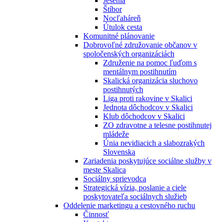
Jesénia
Štíbor
Nocľaháreň
Útulok cesta
Komunitné plánovanie
Dobrovoľné združovanie občanov v
spoločenských organizáciách
Združenie na pomoc ľuďom s
mentálnym postihnutím
Skalická organizácia sluchovo
postihnutých
Liga proti rakovine v Skalici
Jednota dôchodcov v Skalici
Klub dôchodcov v Skalici
ZO zdravotne a telesne postihnutej
mládeže
Únia nevidiacich a slabozrakých
Slovenska
Zariadenia poskytujúce sociálne služby v
meste Skalica
Sociálny sprievodca
Strategická vízia, poslanie a ciele
poskytovateľa sociálnych služieb
Oddelenie marketingu a cestovného ruchu
Činnosť