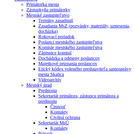
Primátorka mesta
Zástupkyňa primátorky
Mestské zastupiteľstvo
Termíny zasadnutí
Zasadania MsZ (pozvánky, materiály, uznesenia,
docházka)
Rokovací poriadok
Poslanci mestského zastupiteľstva
Komisie mestského zastupiteľstva
Zápisnice komisií
Dochádzka a odmeny poslancov
Majetkové priznania poslancov
Etický kódex voleného predstaviteľa samosprávy
mesta Skalica
Videoarchív
Mestský úrad
Prednosta
Sekretariát primátora, zástupcu primátora a
prednostu
Činnosť
Kontakty
Civilná ochrana
Sekretariát MsÚ
Kontakty
Právnik