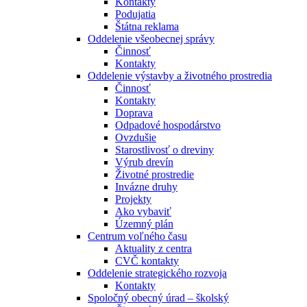
Kontakty
Podujatia
Štátna reklama
Oddelenie všeobecnej správy
Činnosť
Kontakty
Oddelenie výstavby a životného prostredia
Činnosť
Kontakty
Doprava
Odpadové hospodárstvo
Ovzdušie
Starostlivosť o dreviny
Výrub drevín
Životné prostredie
Invázne druhy
Projekty
Ako vybaviť
Územný plán
Centrum voľného času
Aktuality z centra
CVČ kontakty
Oddelenie strategického rozvoja
Kontakty
Spoločný obecný úrad – školský