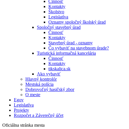
Činnosť
Kontakty
Školstvo
Legislatíva
Oznamy spoločný školský úrad
Spoločný stavebný úrad
Činnosť
Kontakty
Stavebný úrad - oznamy
Čo vybaviť na stavebnom úrade?
Turistická informačná kancelária
Činnosť
Kontakty
tikskalica.sk
Ako vybaviť
Hlavný kontrolór
Mestská polícia
Dobrovoľný hasičský zbor
O meste
Egov
Legislatíva
Projekty
Rozpočet a Záverečný účet
Oficiálna stránka mesta