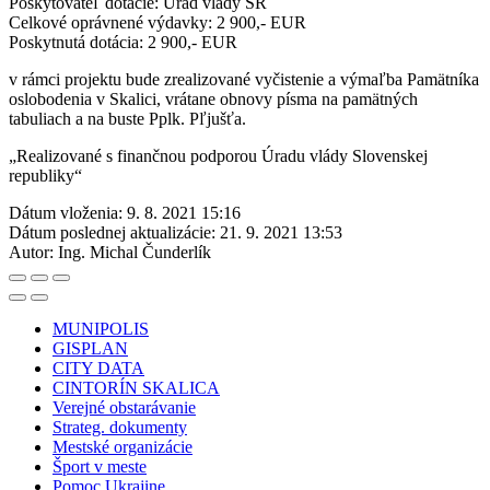
Poskytovateľ dotácie: Úrad vlády SR
Celkové oprávnené výdavky: 2 900,- EUR
Poskytnutá dotácia: 2 900,- EUR
v rámci projektu bude zrealizované vyčistenie a výmaľba Pamätníka
oslobodenia v Skalici, vrátane obnovy písma na pamätných
tabuliach a na buste Pplk. Pľjušťa.
„Realizované s finančnou podporou Úradu vlády Slovenskej
republiky“
Dátum vloženia:
9. 8. 2021 15:16
Dátum poslednej aktualizácie:
21. 9. 2021 13:53
Autor:
Ing. Michal Čunderlík
MUNIPOLIS
GISPLAN
CITY DATA
CINTORÍN SKALICA
Verejné obstarávanie
Strateg. dokumenty
Mestské organizácie
Šport v meste
Pomoc Ukrajine