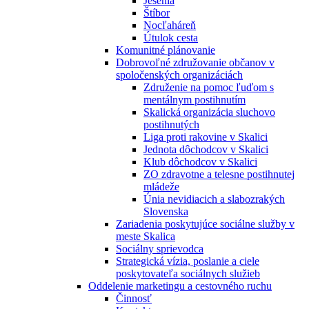
Jesénia
Štíbor
Nocľaháreň
Útulok cesta
Komunitné plánovanie
Dobrovoľné združovanie občanov v
spoločenských organizáciách
Združenie na pomoc ľuďom s
mentálnym postihnutím
Skalická organizácia sluchovo
postihnutých
Liga proti rakovine v Skalici
Jednota dôchodcov v Skalici
Klub dôchodcov v Skalici
ZO zdravotne a telesne postihnutej
mládeže
Únia nevidiacich a slabozrakých
Slovenska
Zariadenia poskytujúce sociálne služby v
meste Skalica
Sociálny sprievodca
Strategická vízia, poslanie a ciele
poskytovateľa sociálnych služieb
Oddelenie marketingu a cestovného ruchu
Činnosť