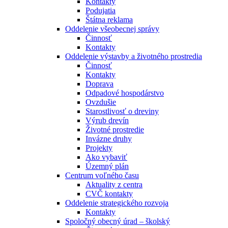
Kontakty
Podujatia
Štátna reklama
Oddelenie všeobecnej správy
Činnosť
Kontakty
Oddelenie výstavby a životného prostredia
Činnosť
Kontakty
Doprava
Odpadové hospodárstvo
Ovzdušie
Starostlivosť o dreviny
Výrub drevín
Životné prostredie
Invázne druhy
Projekty
Ako vybaviť
Územný plán
Centrum voľného času
Aktuality z centra
CVČ kontakty
Oddelenie strategického rozvoja
Kontakty
Spoločný obecný úrad – školský