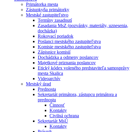
Primátorka mesta
Zástupkyňa primátorky
Mestské zastupiteľstvo
Termíny zasadnutí
Zasadania MsZ (pozvánky, materiály, uznesenia,
docházka)
Rokovací poriadok
Poslanci mestského zastupiteľstva
Komisie mestského zastupiteľstva
Zápisnice komisií
Dochádzka a odmeny poslancov
Majetkové priznania poslancov
Etický kódex voleného predstaviteľa samosprávy
mesta Skalica
Videoarchív
Mestský úrad
Prednosta
Sekretariát primátora, zástupcu primátora a
prednostu
Činnosť
Kontakty
Civilná ochrana
Sekretariát MsÚ
Kontakty
Právnik