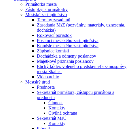
Primátorka mesta
Zástupkyňa primátorky
Mestské zastupiteľstvo
Termíny zasadnutí
Zasadania MsZ (pozvánky, materiály, uznesenia,
docházka)
Rokovací poriadok
Poslanci mestského zastupiteľstva
Komisie mestského zastupiteľstva
Zápisnice komisií
Dochádzka a odmeny poslancov
Majetkové priznania poslancov
Etický kódex voleného predstaviteľa samosprávy
mesta Skalica
Videoarchív
Mestský úrad
Prednosta
Sekretariát primátora, zástupcu primátora a
prednostu
Činnosť
Kontakty
Civilná ochrana
Sekretariát MsÚ
Kontakty
Právnik