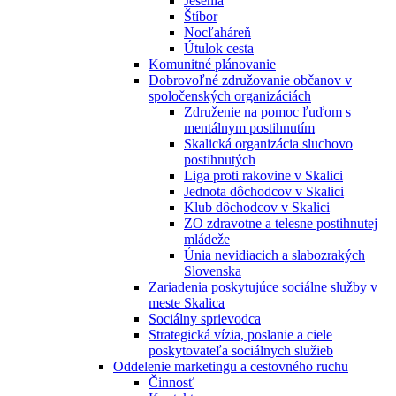
Jesénia
Štíbor
Nocľaháreň
Útulok cesta
Komunitné plánovanie
Dobrovoľné združovanie občanov v
spoločenských organizáciách
Združenie na pomoc ľuďom s
mentálnym postihnutím
Skalická organizácia sluchovo
postihnutých
Liga proti rakovine v Skalici
Jednota dôchodcov v Skalici
Klub dôchodcov v Skalici
ZO zdravotne a telesne postihnutej
mládeže
Únia nevidiacich a slabozrakých
Slovenska
Zariadenia poskytujúce sociálne služby v
meste Skalica
Sociálny sprievodca
Strategická vízia, poslanie a ciele
poskytovateľa sociálnych služieb
Oddelenie marketingu a cestovného ruchu
Činnosť