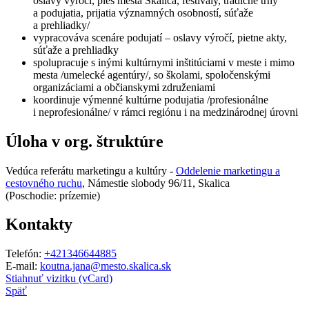
oslavy výročí, ples mesta Skalica, festivaly, tradičné trhy
a podujatia, prijatia významných osobností, súťaže
a prehliadky/
vypracováva scenáre podujatí – oslavy výročí, pietne akty,
súťaže a prehliadky
spolupracuje s inými kultúrnymi inštitúciami v meste i mimo
mesta /umelecké agentúry/, so školami, spoločenskými
organizáciami a občianskymi združeniami
koordinuje výmenné kultúrne podujatia /profesionálne
i neprofesionálne/ v rámci regiónu i na medzinárodnej úrovni
Úloha v org. štruktúre
Vedúca referátu marketingu a kultúry -
Oddelenie marketingu a
cestovného ruchu
, Námestie slobody 96/11, Skalica
(Poschodie: prízemie)
Kontakty
Telefón:
+421346644885
E-mail:
koutna.jana@mesto.skalica.sk
Stiahnuť vizitku (vCard)
Späť