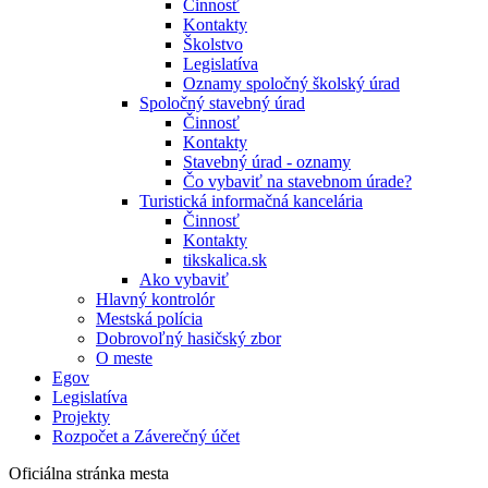
Činnosť
Kontakty
Školstvo
Legislatíva
Oznamy spoločný školský úrad
Spoločný stavebný úrad
Činnosť
Kontakty
Stavebný úrad - oznamy
Čo vybaviť na stavebnom úrade?
Turistická informačná kancelária
Činnosť
Kontakty
tikskalica.sk
Ako vybaviť
Hlavný kontrolór
Mestská polícia
Dobrovoľný hasičský zbor
O meste
Egov
Legislatíva
Projekty
Rozpočet a Záverečný účet
Oficiálna stránka mesta