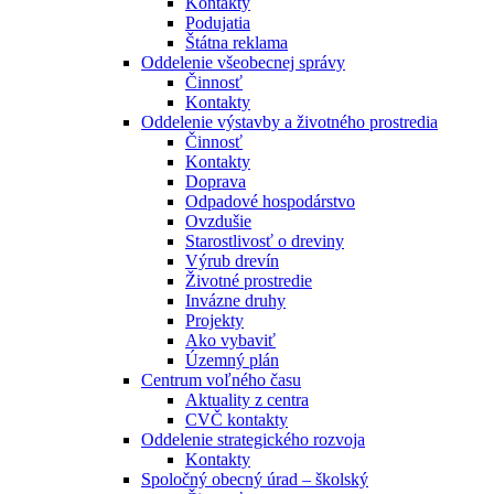
Kontakty
Podujatia
Štátna reklama
Oddelenie všeobecnej správy
Činnosť
Kontakty
Oddelenie výstavby a životného prostredia
Činnosť
Kontakty
Doprava
Odpadové hospodárstvo
Ovzdušie
Starostlivosť o dreviny
Výrub drevín
Životné prostredie
Invázne druhy
Projekty
Ako vybaviť
Územný plán
Centrum voľného času
Aktuality z centra
CVČ kontakty
Oddelenie strategického rozvoja
Kontakty
Spoločný obecný úrad – školský