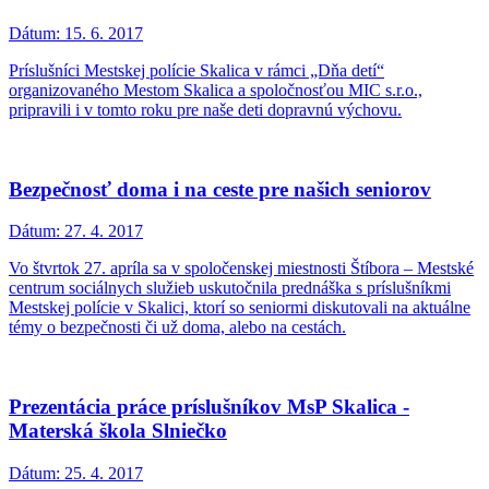
Dátum:
15. 6. 2017
Príslušníci Mestskej polície Skalica v rámci „Dňa detí“
organizovaného Mestom Skalica a spoločnosťou MIC s.r.o.,
pripravili i v tomto roku pre naše deti dopravnú výchovu.
Bezpečnosť doma i na ceste pre našich seniorov
Dátum:
27. 4. 2017
Vo štvrtok 27. apríla sa v spoločenskej miestnosti Štíbora – Mestské
centrum sociálnych služieb uskutočnila prednáška s príslušníkmi
Mestskej polície v Skalici, ktorí so seniormi diskutovali na aktuálne
témy o bezpečnosti či už doma, alebo na cestách.
Prezentácia práce príslušníkov MsP Skalica -
Materská škola Slniečko
Dátum:
25. 4. 2017