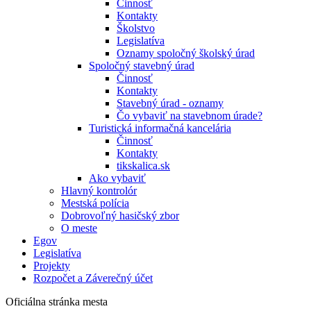
Činnosť
Kontakty
Školstvo
Legislatíva
Oznamy spoločný školský úrad
Spoločný stavebný úrad
Činnosť
Kontakty
Stavebný úrad - oznamy
Čo vybaviť na stavebnom úrade?
Turistická informačná kancelária
Činnosť
Kontakty
tikskalica.sk
Ako vybaviť
Hlavný kontrolór
Mestská polícia
Dobrovoľný hasičský zbor
O meste
Egov
Legislatíva
Projekty
Rozpočet a Záverečný účet
Oficiálna stránka mesta