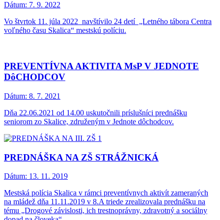
Dátum:
7. 9. 2022
Vo štvrtok 11. júla 2022 navštívilo 24 detí „Letného tábora Centra
voľného času Skalica“ mestskú políciu.
PREVENTÍVNA AKTIVITA MsP V JEDNOTE
DôCHODCOV
Dátum:
8. 7. 2021
Dňa 22.06.2021 od 14.00 uskutočnili príslušníci prednášku
seniorom zo Skalice, združeným v Jednote dôchodcov.
PREDNÁŠKA NA ZŠ STRÁŽNICKÁ
Dátum:
13. 11. 2019
Mestská polícia Skalica v rámci preventívnych aktivít zameraných
na mládež dňa 11.11.2019 v 8.A triede zrealizovala prednášku na
tému „Drogové závislosti, ich trestnoprávny, zdravotný a sociálny
dopad na človeka“.