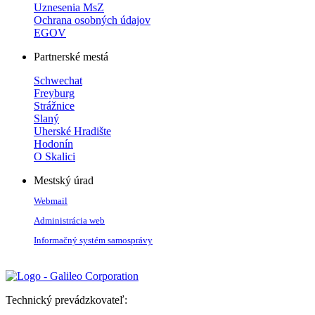
Uznesenia MsZ
Ochrana osobných údajov
EGOV
Partnerské mestá
Schwechat
Freyburg
Strážnice
Slaný
Uherské Hradište
Hodonín
O Skalici
Mestský úrad
Webmail
Administrácia web
Informačný systém samosprávy
Technický prevádzkovateľ: