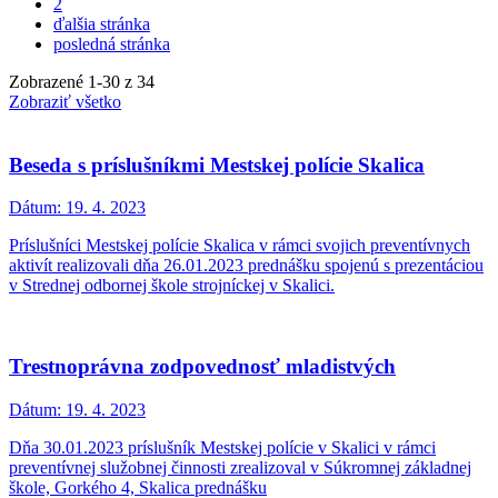
2
ďalšia stránka
posledná stránka
Zobrazené
1
-
30
z 34
Zobraziť všetko
Beseda s príslušníkmi Mestskej polície Skalica
Dátum:
19. 4. 2023
Príslušníci Mestskej polície Skalica v rámci svojich preventívnych
aktivít realizovali dňa 26.01.2023 prednášku spojenú s prezentáciou
v Strednej odbornej škole strojníckej v Skalici.
Trestnoprávna zodpovednosť mladistvých
Dátum:
19. 4. 2023
Dňa 30.01.2023 príslušník Mestskej polície v Skalici v rámci
preventívnej služobnej činnosti zrealizoval v Súkromnej základnej
škole, Gorkého 4, Skalica prednášku