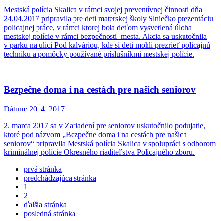
Mestská polícia Skalica v rámci svojej preventívnej činnosti dňa
24.04.2017 pripravila pre deti materskej školy Slniečko prezentáciu
policajnej práce, v rámci ktorej bola deťom vysvetlená úloha
mestskej polície v rámci bezpečnosti mesta. Akcia sa uskutočnila
v parku na ulici Pod kalváriou, kde si deti mohli prezrieť policajnú
techniku a pomôcky používané príslušníkmi mestskej polície.
Bezpečne doma i na cestách pre našich seniorov
Dátum:
20. 4. 2017
2. marca 2017 sa v Zariadení pre seniorov uskutočnilo podujatie,
ktoré pod názvom „Bezpečne doma i na cestách pre našich
seniorov“ pripravila Mestská polícia Skalica v spolupráci s odborom
kriminálnej polície Okresného riaditeľstva Policajného zboru.
prvá stránka
predchádzajúca stránka
1
2
ďalšia stránka
posledná stránka