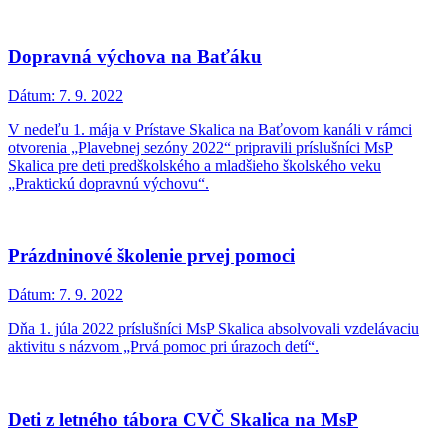
Dopravná výchova na Baťáku
Dátum:
7. 9. 2022
V nedeľu 1. mája v Prístave Skalica na Baťovom kanáli v rámci
otvorenia „Plavebnej sezóny 2022“ pripravili príslušníci MsP
Skalica pre deti predškolského a mladšieho školského veku
„Praktickú dopravnú výchovu“.
Prázdninové školenie prvej pomoci
Dátum:
7. 9. 2022
Dňa 1. júla 2022 príslušníci MsP Skalica absolvovali vzdelávaciu
aktivitu s názvom „Prvá pomoc pri úrazoch detí“.
Deti z letného tábora CVČ Skalica na MsP