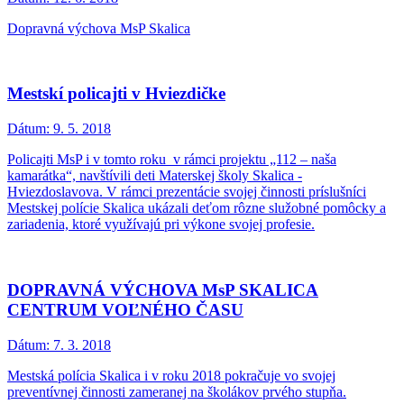
Dopravná výchova MsP Skalica
Mestskí policajti v Hviezdičke
Dátum:
9. 5. 2018
Policajti MsP i v tomto roku v rámci projektu „112 – naša
kamarátka“, navštívili deti Materskej školy Skalica -
Hviezdoslavova. V rámci prezentácie svojej činnosti príslušníci
Mestskej polície Skalica ukázali deťom rôzne služobné pomôcky a
zariadenia, ktoré využívajú pri výkone svojej profesie.
DOPRAVNÁ VÝCHOVA MsP SKALICA
CENTRUM VOĽNÉHO ČASU
Dátum:
7. 3. 2018
Mestská polícia Skalica i v roku 2018 pokračuje vo svojej
preventívnej činnosti zameranej na školákov prvého stupňa.