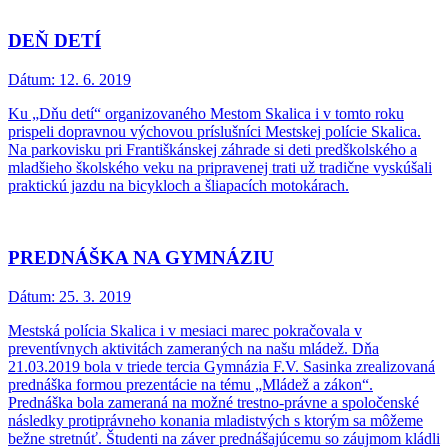
DEŇ DETÍ
Dátum:
12. 6. 2019
Ku „Dňu detí“ organizovaného Mestom Skalica i v tomto roku
prispeli dopravnou výchovou príslušníci Mestskej polície Skalica.
Na parkovisku pri Františkánskej záhrade si deti predškolského a
mladšieho školského veku na pripravenej trati už tradične vyskúšali
praktickú jazdu na bicykloch a šliapacích motokárach.
PREDNÁŠKA NA GYMNÁZIU
Dátum:
25. 3. 2019
Mestská polícia Skalica i v mesiaci marec pokračovala v
preventívnych aktivitách zameraných na našu mládež. Dňa
21.03.2019 bola v triede tercia Gymnázia F.V. Sasinka zrealizovaná
prednáška formou prezentácie na tému „Mládež a zákon“.
Prednáška bola zameraná na možné trestno-právne a spoločenské
následky protiprávneho konania mladistvých s ktorým sa môžeme
bežne stretnúť. Študenti na záver prednášajúcemu so záujmom kládli