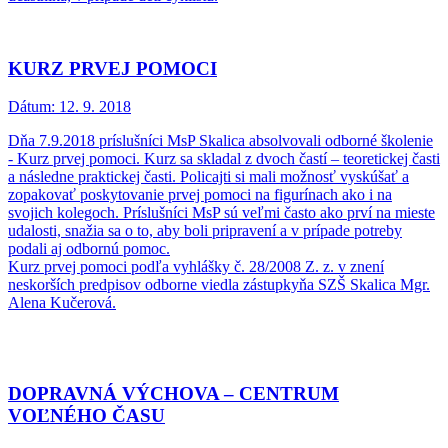
KURZ PRVEJ POMOCI
Dátum:
12. 9. 2018
Dňa 7.9.2018 príslušníci MsP Skalica absolvovali odborné školenie
- Kurz prvej pomoci. Kurz sa skladal z dvoch častí – teoretickej časti
a následne praktickej časti. Policajti si mali možnosť vyskúšať a
zopakovať poskytovanie prvej pomoci na figurínach ako i na
svojich kolegoch. Príslušníci MsP sú veľmi často ako prví na mieste
udalosti, snažia sa o to, aby boli pripravení a v prípade potreby
podali aj odbornú pomoc.
Kurz prvej pomoci podľa vyhlášky č. 28/2008 Z. z. v znení
neskorších predpisov odborne viedla zástupkyňa SZŠ Skalica Mgr.
Alena Kučerová.
DOPRAVNÁ VÝCHOVA – CENTRUM
VOĽNÉHO ČASU