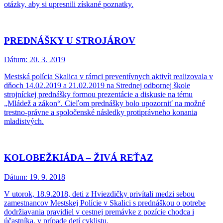
otázky, aby si upresnili získané poznatky.
PREDNÁŠKY U STROJÁROV
Dátum:
20. 3. 2019
Mestská polícia Skalica v rámci preventívnych aktivít realizovala v
dňoch 14.02.2019 a 21.02.2019 na Strednej odbornej škole
strojníckej prednášky formou prezentácie a diskusie na tému
„Mládež a zákon“. Cieľom prednášky bolo upozorniť na možné
trestno-právne a spoločenské následky protiprávneho konania
mladistvých.
KOLOBEŽKIÁDA – ŽIVÁ REŤAZ
Dátum:
19. 9. 2018
V utorok, 18.9.2018, deti z Hviezdičky privítali medzi sebou
zamestnancov Mestskej Polície v Skalici s prednáškou o potrebe
dodržiavania pravidiel v cestnej premávke z pozície chodca i
účastníka, v prípade detí cyklistu.