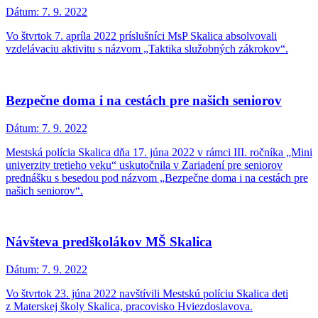
Dátum:
7. 9. 2022
Vo štvrtok 7. apríla 2022 príslušníci MsP Skalica absolvovali
vzdelávaciu aktivitu s názvom „Taktika služobných zákrokov“.
Bezpečne doma i na cestách pre našich seniorov
Dátum:
7. 9. 2022
Mestská polícia Skalica dňa 17. júna 2022 v rámci III. ročníka „Mini
univerzity tretieho veku“ uskutočnila v Zariadení pre seniorov
prednášku s besedou pod názvom „Bezpečne doma i na cestách pre
našich seniorov“.
Návšteva predškolákov MŠ Skalica
Dátum:
7. 9. 2022
Vo štvrtok 23. júna 2022 navštívili Mestskú políciu Skalica deti
z Materskej školy Skalica, pracovisko Hviezdoslavova.