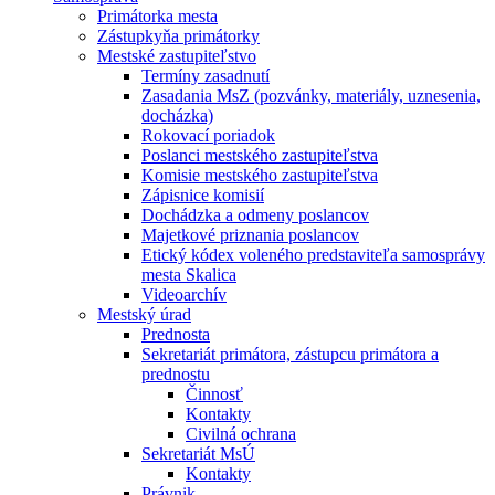
Primátorka mesta
Zástupkyňa primátorky
Mestské zastupiteľstvo
Termíny zasadnutí
Zasadania MsZ (pozvánky, materiály, uznesenia,
docházka)
Rokovací poriadok
Poslanci mestského zastupiteľstva
Komisie mestského zastupiteľstva
Zápisnice komisií
Dochádzka a odmeny poslancov
Majetkové priznania poslancov
Etický kódex voleného predstaviteľa samosprávy
mesta Skalica
Videoarchív
Mestský úrad
Prednosta
Sekretariát primátora, zástupcu primátora a
prednostu
Činnosť
Kontakty
Civilná ochrana
Sekretariát MsÚ
Kontakty
Právnik