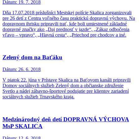
Dátum:
19. 7. 2018
Dňa 17.07.2018 príslušníci Mestskej polície Skalica zorganizovali
pre 26 detí z Centra voľného času praktickú dopravnú výchovu. Na
dopravnom ihrisku pripravili trať, kde boli umiestnené základné
dopravné značky ako „Daj prednosť v jazde“, „Zákaz odbočenia
vľavo – vpravo“, „Hlavná cesta“, „Priechod pre chodcov a iné.
Zelený dom na Baťáku
Dátum:
26. 6. 2018
V piatok 22. júna v Prístave Skalica na Baťovom kanáli pripravili
Domov sociálnych služieb Zelený dom a občianske združenie
Svetlo a nádej zábavno-športové podujatie pre klientov zariadení
sociálnych služieb Trnavského kraja.
Medzinárodný deň detí DOPRAVNÁ VÝCHOVA
MsP SKALICA
Dátum:
12. 6. 2018