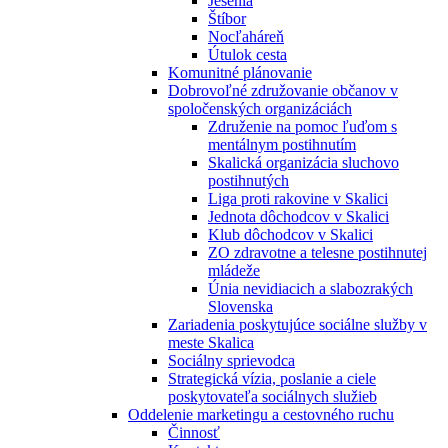
Jesénia
Štíbor
Nocľaháreň
Útulok cesta
Komunitné plánovanie
Dobrovoľné združovanie občanov v
spoločenských organizáciách
Združenie na pomoc ľuďom s
mentálnym postihnutím
Skalická organizácia sluchovo
postihnutých
Liga proti rakovine v Skalici
Jednota dôchodcov v Skalici
Klub dôchodcov v Skalici
ZO zdravotne a telesne postihnutej
mládeže
Únia nevidiacich a slabozrakých
Slovenska
Zariadenia poskytujúce sociálne služby v
meste Skalica
Sociálny sprievodca
Strategická vízia, poslanie a ciele
poskytovateľa sociálnych služieb
Oddelenie marketingu a cestovného ruchu
Činnosť