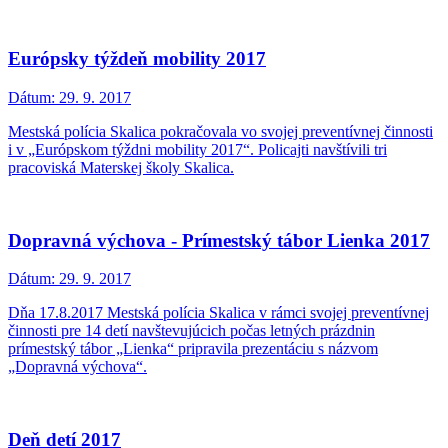
Európsky týždeň mobility 2017
Dátum:
29. 9. 2017
Mestská polícia Skalica pokračovala vo svojej preventívnej činnosti
i v „Európskom týždni mobility 2017“. Policajti navštívili tri
pracoviská Materskej školy Skalica.
Dopravná výchova - Prímestský tábor Lienka 2017
Dátum:
29. 9. 2017
Dňa 17.8.2017 Mestská polícia Skalica v rámci svojej preventívnej
činnosti pre 14 detí navštevujúcich počas letných prázdnin
prímestský tábor „Lienka“ pripravila prezentáciu s názvom
„Dopravná výchova“.
Deň detí 2017