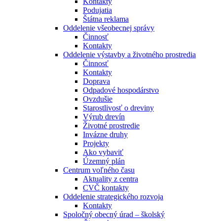
Kontakty
Podujatia
Štátna reklama
Oddelenie všeobecnej správy
Činnosť
Kontakty
Oddelenie výstavby a životného prostredia
Činnosť
Kontakty
Doprava
Odpadové hospodárstvo
Ovzdušie
Starostlivosť o dreviny
Výrub drevín
Životné prostredie
Invázne druhy
Projekty
Ako vybaviť
Územný plán
Centrum voľného času
Aktuality z centra
CVČ kontakty
Oddelenie strategického rozvoja
Kontakty
Spoločný obecný úrad – školský