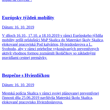
Európsky týždeň mobility
Dátum:
16. 10. 2019
V dňoch 16.10., 17.10. a 18.10.2019 v rámci Európskeho týždňa
mobility prišli príslušníci MsP Skalica do Materskej školy Skalica,
elokované pracoviská Pod kalváriou, Hviezdoslavova a L.
Svobodu, aby v rámci priebežne vykonávaných preventívnych
aktivít vhodnou formou zoznámili školáčikov so základnými
pravidlami cestnej premávky.
Bezpečne s Hviezdičkou
Dátum:
16. 10. 2019
Mestská polícia Skalica v rámci svojej plánovanej preventívnej
činnosti dňa 25.06.2019 navštívila Materskú školu Skalica,
elokované pracovisko Hviezdoslavova.