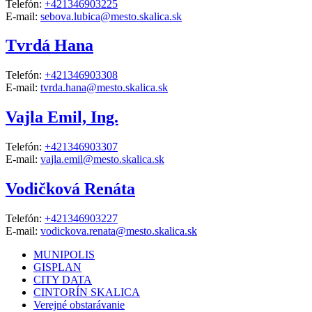
Telefón:
+421346903225
E-mail:
sebova.lubica@mesto.skalica.sk
Tvrdá Hana
Telefón:
+421346903308
E-mail:
tvrda.hana@mesto.skalica.sk
Vajla Emil, Ing.
Telefón:
+421346903307
E-mail:
vajla.emil@mesto.skalica.sk
Vodičková Renáta
Telefón:
+421346903227
E-mail:
vodickova.renata@mesto.skalica.sk
MUNIPOLIS
GISPLAN
CITY DATA
CINTORÍN SKALICA
Verejné obstarávanie