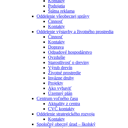
Kontakty
Podujatia
Štátna reklama
Oddelenie všeobecnej správy
Činnosť
Kontakty
Oddelenie výstavby a životného prostredia
Činnosť
Kontakty
Doprava
Odpadové hospodárstvo
Ovzdušie
Starostlivosť o dreviny
Výrub drevín
Životné prostredie
Invázne druhy
Projekty
Ako vybaviť
Územný plán
Centrum voľného času
Aktuality z centra
CVČ kontakty
Oddelenie strategického rozvoja
Kontakty
Spoločný obecný úrad – školský