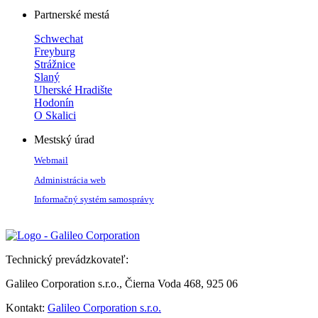
Partnerské mestá
Schwechat
Freyburg
Strážnice
Slaný
Uherské Hradište
Hodonín
O Skalici
Mestský úrad
Webmail
Administrácia web
Informačný systém samosprávy
Technický prevádzkovateľ:
Galileo Corporation s.r.o., Čierna Voda 468, 925 06
Kontakt:
Galileo Corporation s.r.o.