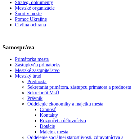
Strateg. dokumenty
Mestské organizácie
Šport v meste
Pomoc Ukrajine
Civilná ochrana
Samospráva
Primátorka mesta
Zástupkyňa primátorky
Mestské zastupiteľstvo
Mestský úrad
Prednosta
Sekretariát primátora, zástupcu primátora a prednostu
Sekretariát MsÚ
Právnik
Oddelenie ekonomiky a majetku mesta
Činnosť
Kontakty
Rozpočet a účtovníctvo
Dotácie
Majetok mesta
Oddelenie sociálnej starostlivosti, zdravotníctva a