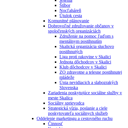
Jesénia
Štíbor
Nocľaháreň
Útulok cesta
Komunitné plánovanie
Dobrovoľné združovanie občanov v
spoločenských organizáciách
Združenie na pomoc ľuďom s
mentálnym postihnutím
Skalická organizácia sluchovo
postihnutých
Liga proti rakovine v Skalici
Jednota dôchodcov v Skalici
Klub dôchodcov v Skalici
ZO zdravotne a telesne postihnutej
mládeže
Únia nevidiacich a slabozrakých
Slovenska
Zariadenia poskytujúce sociálne služby v
meste Skalica
Sociálny sprievodca
Strategická vízia, poslanie a ciele
poskytovateľa sociálnych služieb
Oddelenie marketingu a cestovného ruchu
Činnosť