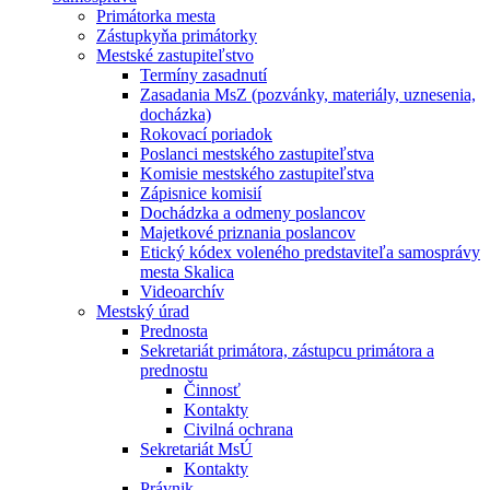
Primátorka mesta
Zástupkyňa primátorky
Mestské zastupiteľstvo
Termíny zasadnutí
Zasadania MsZ (pozvánky, materiály, uznesenia,
docházka)
Rokovací poriadok
Poslanci mestského zastupiteľstva
Komisie mestského zastupiteľstva
Zápisnice komisií
Dochádzka a odmeny poslancov
Majetkové priznania poslancov
Etický kódex voleného predstaviteľa samosprávy
mesta Skalica
Videoarchív
Mestský úrad
Prednosta
Sekretariát primátora, zástupcu primátora a
prednostu
Činnosť
Kontakty
Civilná ochrana
Sekretariát MsÚ
Kontakty
Právnik