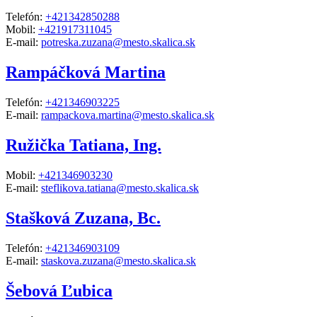
Telefón:
+421342850288
Mobil:
+421917311045
E-mail:
potreska.zuzana@mesto.skalica.sk
Rampáčková Martina
Telefón:
+421346903225
E-mail:
rampackova.martina@mesto.skalica.sk
Ružička Tatiana, Ing.
Mobil:
+421346903230
E-mail:
steflikova.tatiana@mesto.skalica.sk
Stašková Zuzana, Bc.
Telefón:
+421346903109
E-mail:
staskova.zuzana@mesto.skalica.sk
Šebová Ľubica