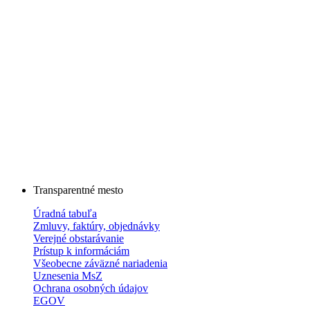
Transparentné mesto
Úradná tabuľa
Zmluvy, faktúry, objednávky
Verejné obstarávanie
Prístup k informáciám
Všeobecne záväzné nariadenia
Uznesenia MsZ
Ochrana osobných údajov
EGOV