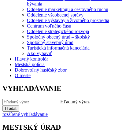
bývania
Oddelenie marketingu a cestovného ruchu
Oddelenie všeobecnej správy
Oddelenie výstavby a životného prostredia
Centrum voľného času
Oddelenie strategického rozvoja
Spoločný obecný úrad – školský
Spoločný stavebný úrad
Turistická informačná kancelária
Ako vybaviť
Hlavný kontrolór
Mestská polícia
Dobrovoľný hasičský zbor
O meste
VYHĽADÁVANIE
Hľadaný výraz
Hľadať
rozšírené vyhľadávanie
MESTSKÝ ÚRAD