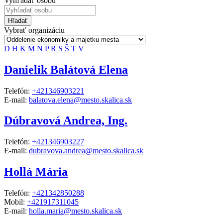
Vyhľadať osobu
Hľadať
Vybrať organizáciu
D
H
K
M
N
P
R
S
Š
T
V
Danielik Balátová Elena
Telefón:
+421346903221
E-mail:
balatova.elena@mesto.skalica.sk
Dúbravová Andrea, Ing.
Telefón:
+421346903227
E-mail:
dubravova.andrea@mesto.skalica.sk
Hollá Mária
Telefón:
+421342850288
Mobil:
+421917311045
E-mail:
holla.maria@mesto.skalica.sk