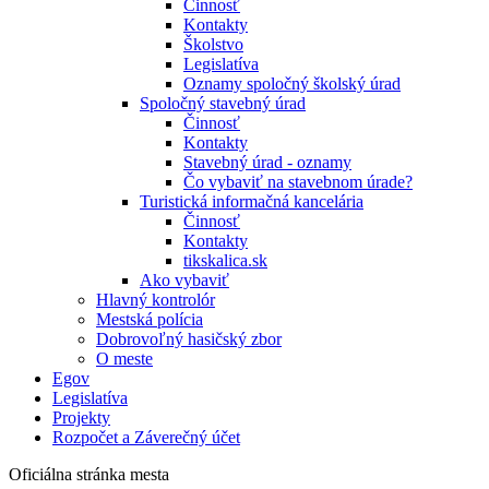
Činnosť
Kontakty
Školstvo
Legislatíva
Oznamy spoločný školský úrad
Spoločný stavebný úrad
Činnosť
Kontakty
Stavebný úrad - oznamy
Čo vybaviť na stavebnom úrade?
Turistická informačná kancelária
Činnosť
Kontakty
tikskalica.sk
Ako vybaviť
Hlavný kontrolór
Mestská polícia
Dobrovoľný hasičský zbor
O meste
Egov
Legislatíva
Projekty
Rozpočet a Záverečný účet
Oficiálna stránka mesta