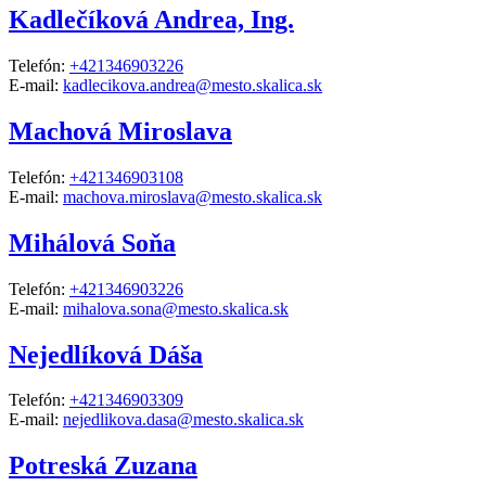
Kadlečíková Andrea, Ing.
Telefón:
+421346903226
E-mail:
kadlecikova.andrea@mesto.skalica.sk
Machová Miroslava
Telefón:
+421346903108
E-mail:
machova.miroslava@mesto.skalica.sk
Mihálová Soňa
Telefón:
+421346903226
E-mail:
mihalova.sona@mesto.skalica.sk
Nejedlíková Dáša
Telefón:
+421346903309
E-mail:
nejedlikova.dasa@mesto.skalica.sk
Potreská Zuzana